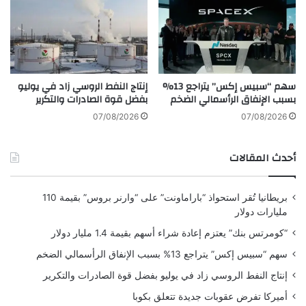
ا
ر
ع
م
خ
ز
ل
ه
ا
ا
سهم “سبيس إكس” يتراجع 13%
إنتاج النفط الروسي زاد في يوليو
ل
ا
بسبب الإنفاق الرأسمالي الضخم
بفضل قوة الصادرات والتكرير
س
ل
ب
ر
07/08/2026
07/08/2026
ت
ق
م
م
أحدث المقالات
ب
ي
ر
ا
ل
بريطانيا تُقر استحواذ “باراماونت” على “وارنر بروس” بقيمة 110
م
مليارات دولار
د
ع
“كومرتس بنك” يعتزم إعادة شراء أسهم بقيمة 1.4 مليار دولار
و
سهم “سبيس إكس” يتراجع 13% بسبب الإنفاق الرأسمالي الضخم
م
ب
إنتاج النفط الروسي زاد في يوليو بفضل قوة الصادرات والتكرير
ا
أميركا تفرض عقوبات جديدة تتعلق بكوبا
ل