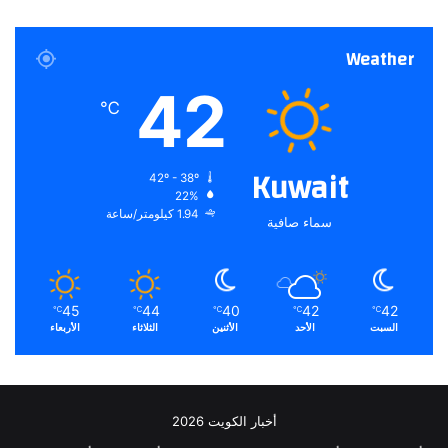
ذ
ه
Weather
ب
42
℃
Kuwait
42º - 38º
22%
1.94 كيلومتر/ساعة
سماء صافية
45
44
40
42
42
℃
℃
℃
℃
℃
السبت
الأحد
الأثنين
الثلاثاء
الأربعاء
أخبار الكويت 2026