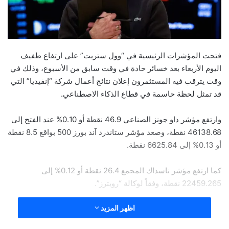
فتحت المؤشرات الرئيسية في “وول ستريت” على ارتفاع طفيف
اليوم الأربعاء بعد خسائر حادة في وقت سابق من الأسبوع، وذلك في
وقت يترقب فيه المستثمرون إعلان نتائج أعمال شركة “إنفيديا” التي
قد تمثل لحظة حاسمة في قطاع الذكاء الاصطناعي.
وارتفع مؤشر داو جونز الصناعي 46.9 نقطة أو 0.10% عند الفتح إلى
46138.68 نقطة، وصعد مؤشر ستاندرد آند بورز 500 بواقع 8.5 نقطة
أو 0.13% إلى 6625.84 نقطة.
كما ارتفع مؤشر ناسداك المجمع 26.4 نقطة أو 0.12% إلى
22459.265 نقطة، وفقاً لوكالة “رويترز”.
اظهر المزيد