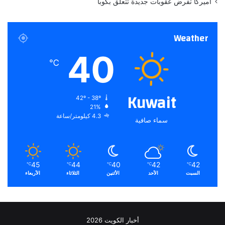
أميركا تفرض عقوبات جديدة تتعلق بكوبا
ا
ت
ا
Weather
ل
أ
40
س
℃
ه
م
Kuwait
42º - 38º
21%
4.3 كيلومتر/ساعة
سماء صافية
45
44
40
42
42
℃
℃
℃
℃
℃
السبت
الأحد
الأثنين
الثلاثاء
الأربعاء
أخبار الكويت 2026