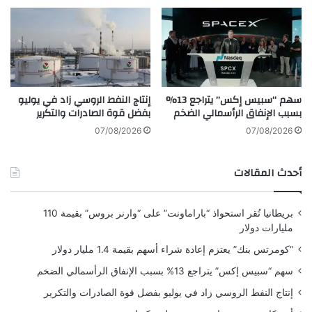
ح
ا
ق
ل
ي
م
ق
ع
اً
ا
أ
د
سهم “سبيس إكس” يتراجع 13%
إنتاج النفط الروسي زاد في يوليو
خ
ن
بسبب الإنفاق الرأسمالي الضخم
بفضل قوة الصادرات والتكرير
ل
ا
ا
ل
07/08/2026
07/08/2026
ق
ن
ي
ا
أحدث المقالات
اً
د
ب
ر
ش
ة
بريطانيا تُقر استحواذ “باراماونت” على “وارنر بروس” بقيمة 110
أ
م
مليارات دولار
ن
ع
ت
ا
“كومرتس بنك” يعتزم إعادة شراء أسهم بقيمة 1.4 مليار دولار
د
ل
سهم “سبيس إكس” يتراجع 13% بسبب الإنفاق الرأسمالي الضخم
ا
ص
و
ي
إنتاج النفط الروسي زاد في يوليو بفضل قوة الصادرات والتكرير
ل
ن