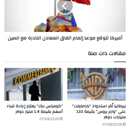
ا
ر
ح
ك
ت
ا
ي
ت
ا
ت
ط
و
أميركا تتوقع موعد إتمام اتفاق المعادن النادرة مع الصين
ي
ق
ا
ع
ل
م
مقالات ذات صلة
ف
و
ي
ع
د
د
ر
إ
ا
ت
ل
م
ي
ا
ت
م
و
ا
بريطانيا تُقر استحواذ “باراماونت”
“كومرتس بنك” يعتزم إعادة شراء
ا
على “وارنر بروس” بقيمة 110
أسهم بقيمة 1.4 مليار دولار
ت
مليارات دولار
ج
ف
07/08/2026
ه
ا
07/08/2026
ت
ق