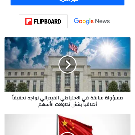
م
س
ؤ
و
ل
ة
س
ا
ب
مسؤولة سابقة في الاحتياطي الفيدرالي تواجه تحقيقاً
ق
أخلاقياً بشأن تداولات الأسهم
ة
ف
ي
أ
ا
م
ل
ي