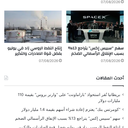
07/08/2026
ة
2
0
%
ع
ل
ى
سهم “سبيس إكس” يتراجع 13%
إنتاج النفط الروسي زاد في يوليو
أ
بسبب الإنفاق الرأسمالي الضخم
بفضل قوة الصادرات والتكرير
ص
و
07/08/2026
07/08/2026
ل
ا
أحدث المقالات
ل
أ
ث
بريطانيا تُقر استحواذ “باراماونت” على “وارنر بروس” بقيمة 110
ر
مليارات دولار
ي
ا
“كومرتس بنك” يعتزم إعادة شراء أسهم بقيمة 1.4 مليار دولار
ء
سهم “سبيس إكس” يتراجع 13% بسبب الإنفاق الرأسمالي الضخم
ا
ل
إنتاج النفط الروسي زاد في يوليو بفضل قوة الصادرات والتكرير