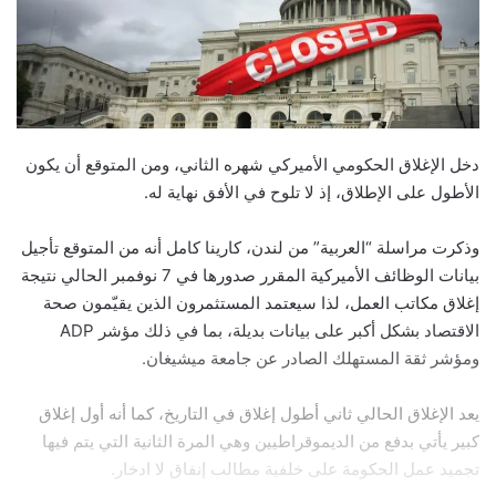
دخل الإغلاق الحكومي الأميركي شهره الثاني، ومن المتوقع أن يكون
الأطول على الإطلاق، إذ لا تلوح في الأفق نهاية له.
وذكرت مراسلة “العربية” من لندن، كارينا كامل أنه من المتوقع تأجيل
بيانات الوظائف الأميركية المقرر صدورها في 7 نوفمبر الحالي نتيجة
إغلاق مكاتب العمل، لذا سيعتمد المستثمرون الذين يقيّمون صحة
الاقتصاد بشكل أكبر على بيانات بديلة، بما في ذلك مؤشر ADP
ومؤشر ثقة المستهلك الصادر عن جامعة ميشيغان.
يعد الإغلاق الحالي ثاني أطول إغلاق في التاريخ، كما أنه أول إغلاق
كبير يأتي بدفع من الديموقراطيين وهي المرة الثانية التي يتم فيها
تجميد عمل الحكومة على خلفية مطالب إنفاق لا ادخار.