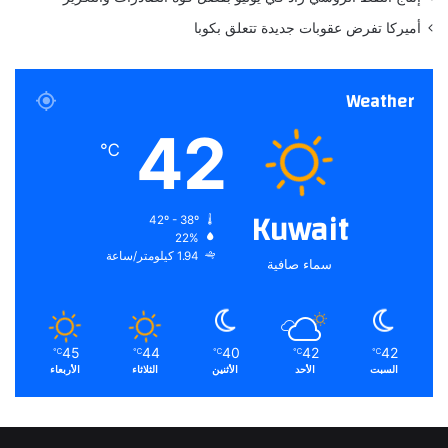
ذ
أميركا تفرض عقوبات جديدة تتعلق بكوبا
ي
ن
ي
Weather
غ
ا
42
د
℃
ر
و
ن
Kuwait
42º - 38º
ا
22%
ل
1.94 كيلومتر/ساعة
سماء صافية
ب
ل
ا
د
45
44
40
42
42
℃
℃
℃
℃
℃
السبت
الأحد
الأثنين
الثلاثاء
الأربعاء