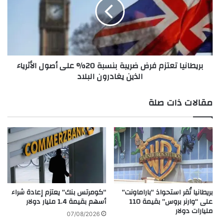
ى
ط
أ
ا
س
ن
و
ي
ا
ا
ق
ت
بريطانيا تعتزم فرض ضريبة بنسبة 20% على أصول الأثرياء
ا
ع
الذين يغادرون البلاد
ل
ت
د
ز
ي
م
مقالات ذات صلة
ن
ف
م
ر
ن
ض
ج
ض
د
ر
ي
ي
د
ب
ة
ب
بريطانيا تُقر استحواذ “باراماونت”
“كومرتس بنك” يعتزم إعادة شراء
ن
على “وارنر بروس” بقيمة 110
أسهم بقيمة 1.4 مليار دولار
مليارات دولار
س
07/08/2026
ب