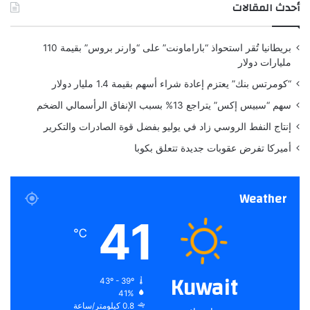
أحدث المقالات
ا
ة
ل
ع
ح
ل
بريطانيا تُقر استحواذ “باراماونت” على “وارنر بروس” بقيمة 110
ك
ى
مليارات دولار
و
ي
م
و
“كومرتس بنك” يعتزم إعادة شراء أسهم بقيمة 1.4 مليار دولار
ي
ت
سهم “سبيس إكس” يتراجع 13% بسبب الإنفاق الرأسمالي الضخم
ي
و
إنتاج النفط الروسي زاد في يوليو بفضل قوة الصادرات والتكرير
ب
أميركا تفرض عقوبات جديدة تتعلق بكوبا
Weather
41
℃
Kuwait
43º - 39º
41%
0.8 كيلومتر/ساعة