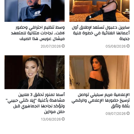
ت
ر
ر
ك
ن
ي
د
ي
ب
سابرين دعبول تستعد لإطلاق أول
وسط تنظيم احترافي وحضور
ن
ع
أعمالها الغنائية في خطوة فنية
لافت.. نجاحات متتالية للمتعهد
ل
جديدة
ميشال عويس هذا الصيف
د
د
ت
20/07/2026
05/08/2026
ي
ج
ه
ا
ا
و
ب
ز
س
م
ب
ل
ب
ي
الإعلامية مريم سبليني تواصل
أسما لمنور تحقق 3 ملايين
ا
و
ترسيخ حضورها الإعلامي والرقمي
مشاهدة بأغنية “إيلا كنتي حبيبي”
ل
ن
بثقة وتألق
وتؤكد نجاحها الجماهيري قبل
إ
م
حفل موازين
غ
ش
09/07/2026
ل
13/06/2026
ا
ا
ه
ق
د