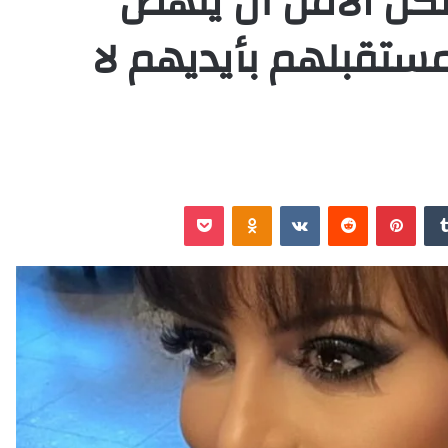
كن الأمل أن ينهض
مستقبلهم بأيديهم لا
‏Tumblr
بينتيريست
‏Reddit
‏VKontakte
Odnoklassniki
‫Pocket