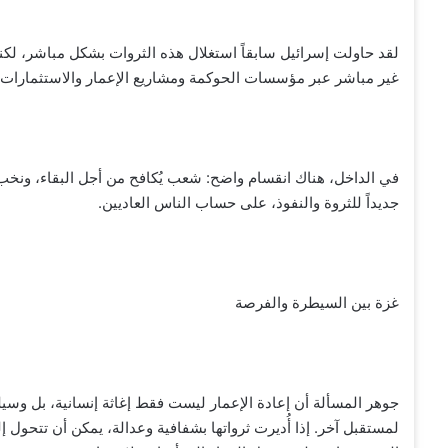
لقد حاولت إسرائيل سابقاً استغلال هذه الثروات بشكل مباشر، لكنه
غير مباشر عبر مؤسسات الحوكمة ومشاريع الإعمار والاستثمارات.
في الداخل، هناك انقسام واضح: شعب يُكافح من أجل البقاء، ونخب ت
جديداً للثروة والنفوذ، على حساب الناس العاديين.
غزة بين السيطرة والفرصة
جوهر المسألة أن إعادة الإعمار ليست فقط إغاثة إنسانية، بل وس
لمستقبل آخر. إذا أُديرت ثرواتها بشفافية وعدالة، يمكن أن تتحول إ