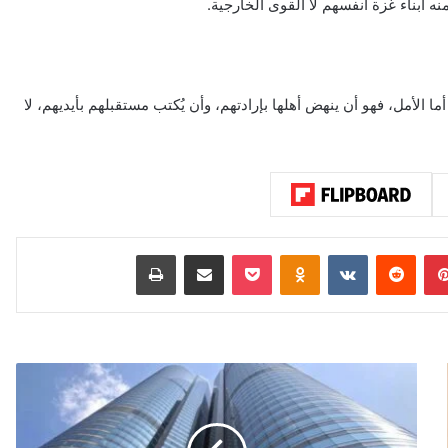
 أبناء غزة أنفسهم لا القوى الخارجية.
لأمل، فهو أن ينهض أهلها بإرادتهم، وأن يُكتب مستقبلهم بأيديهم، لا
بينتيريست
‏Reddit
‏VKontakte
Odnoklassniki
‫Pocket
مشاركة عبر البريد
طباعة
ت
ب
ا
ي