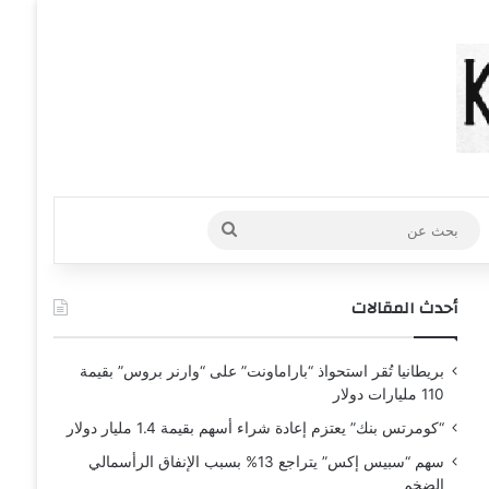
عشوائي
افة عمود جانبي
بحث
عن
أحدث المقالات
بريطانيا تُقر استحواذ “باراماونت” على “وارنر بروس” بقيمة
110 مليارات دولار
“كومرتس بنك” يعتزم إعادة شراء أسهم بقيمة 1.4 مليار دولار
سهم “سبيس إكس” يتراجع 13% بسبب الإنفاق الرأسمالي
الضخم