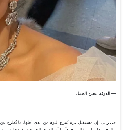
— الدوقة نيفين الجمل
في رأيي، إن مستقبل غزة يُنتزع اليوم من أيدي أهلها. ما يُطرح عن 
ملامح تدخل دائم. فالتاريخ علّمنا أن القوى الخارجية إذا دخلت منطقة