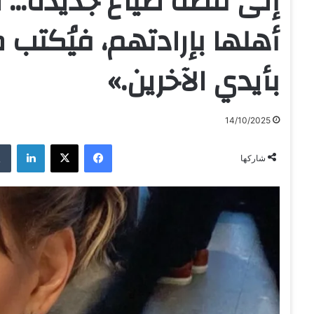
إلى قصة ضياع جديدة… ل
أهلها بإرادتهم، فيُكتب 
بأيدي الآخرين.»
14/10/2025
فيسبوك
‫X
لينكدإن
شاركها