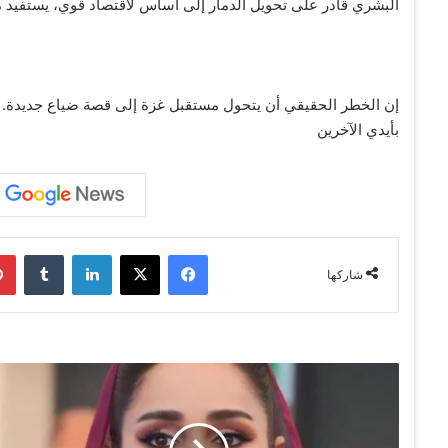
البشري قادر على تحويل الدمار إلى أساس لاقتصاد قوي، يستفيد منه
إن الخطر الحقيقي أن يتحول مستقبل غزة إلى قصة ضياع جديدة. أما ا
بأيدي الآخرين
فيسبوك
‫X
لينكدإن
‏Tumblr
شاركها
د
.
س
م