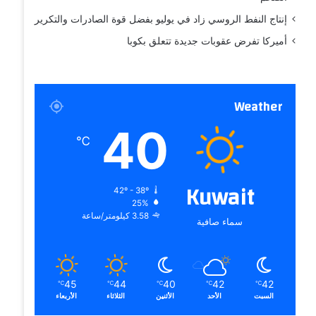
إنتاج النفط الروسي زاد في يوليو بفضل قوة الصادرات والتكرير
أميركا تفرض عقوبات جديدة تتعلق بكوبا
Weather
40
℃
Kuwait
42º - 38º
25%
3.58 كيلومتر/ساعة
سماء صافية
45
44
40
42
42
℃
℃
℃
℃
℃
السبت
الأحد
الأثنين
الثلاثاء
الأربعاء