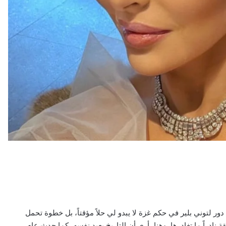
دور لتوني بلير في حكم غزة لا يبدو لي حلاً مؤقتاً، بل خطوة تحمل
 نادراً ما تغادرها. وهنا، أرى أن التاريخ يعيد نفسه، كما حدث عام