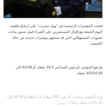
فتحت المؤشرات الرئيسية في “وول ستريت” على ارتفاع طفيف
اليوم الجمعة مع إقبال المستثمرين على الشراء قبيل صدور بيانات
معنويات المستهلكين التي قد تمنحهم مؤشرات جديدة عن حالة
الاقتصاد.
وارتفع المؤشر داو جونز الصناعي 36.5 نقطة، أو 0.08% إلى
46394.88 نقطة.
وزاد المؤشر ستاندرد آند بورز 500 بمقدار 5.4 نقطة أو 0.08% إلى
6740.49 نقطة، وفقًا لـ “رويترز”.