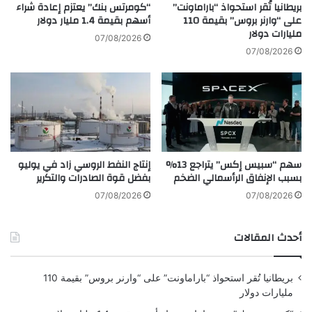
ب
ك
بريطانيا تُقر استحواذ “باراماونت”
“كومرتس بنك” يعتزم إعادة شراء
أ
ي
على “وارنر بروس” بقيمة 110
أسهم بقيمة 1.4 مليار دولار
ف
مليارات دولار
ن
07/08/2026
غ
ا
07/08/2026
ا
ل
ن
أ
س
م
ت
ي
ا
ر
ن
ك
ا
ي
سهم “سبيس إكس” يتراجع 13%
إنتاج النفط الروسي زاد في يوليو
ب
ي
بسبب الإنفاق الرأسمالي الضخم
بفضل قوة الصادرات والتكرير
ت
ن
د
ف
07/08/2026
07/08/2026
ا
ي
ء
أ
أحدث المقالات
م
ك
ن
ت
د
و
بريطانيا تُقر استحواذ “باراماونت” على “وارنر بروس” بقيمة 110
ي
ب
مليارات دولار
س
ر
م
ر