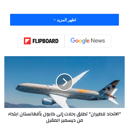
اظهر المزيد
وصعد أيضاً المؤشر ناسداك المجمع 18.9 نقطة أو 0.08% إلى
23043.519 نقطة.
"
ا
ل
ا
ت
ح
ا
د
ل
"الاتحاد للطيران" تطلق رحلات إلى كابول بأفغانستان ابتداء
ل
من ديسمبر المقبل
ط
ي