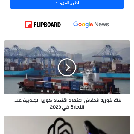
اظهر المزيد
ب
ن
ك
ك
و
ر
ي
ا
:
بنك كوريا: انخفاض اعتماد اقتصاد كوريا الجنوبية على
ا
التجارة في 2023
ن
خ
ف
ص
ا
ف
ض
ق