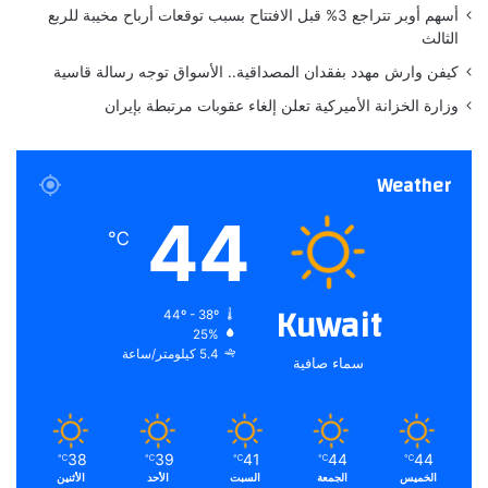
ص
أسهم أوبر تتراجع 3% قبل الافتتاح بسبب توقعات أرباح مخيبة للربع
ط
الثالث
ن
ا
كيفن وارش مهدد بفقدان المصداقية.. الأسواق توجه رسالة قاسية
ع
وزارة الخزانة الأميركية تعلن إلغاء عقوبات مرتبطة بإيران
ي
و
خ
Weather
ي
ا
44
ر
℃
ا
س
ت
Kuwait
44º - 38º
ح
25%
و
5.4 كيلومتر/ساعة
سماء صافية
ا
ذ
ب
ن
س
38
39
41
44
44
℃
℃
℃
℃
℃
الخميس
الجمعة
السبت
الأحد
الأثنين
ب