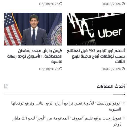
و
n
06/08/2026
06/08/2026
ب
A
ي
I
ة
"
ع
.
ل
.
ى
ت
ا
و
أسهم أوبر تتراجع 3% قبل الافتتاح
كيفن وارش مهدد بفقدان
ل
ر
بسبب توقعات أرباح مخيبة للربع
المصداقية.. الأسواق توجه رسالة
ت
ي
الثالث
قاسية
ج
د
ا
ش
06/08/2026
06/08/2026
ر
ر
ة
ا
أحدث المقالات
ف
ئ
ي
ح
2
ذ
“نوفو نورديسك” للأدوية تعلن تراجع أرباح الربع الثاني وترفع توقعاتها
0
ك
السنوية
2
ا
3
ء
تمويل جديد يرفع تقييم “مووف” المدعومة من “أوبر” لنحو 2.1 مليار
ا
دولار