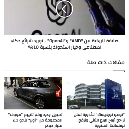
ا
ة
ع
ت
ت
ا
م
ر
ا
ي
د
خ
صفقة تاريخية بين "AMD" و"OpenAI" .. توريد شرائح ذكاء
ا
ي
اصطناعي وخيار استحواذ بنسبة 10%
ق
ة
ت
ب
ص
ي
مقالات ذات صلة
ا
ن
د
"
ك
A
و
M
ر
D
ي
"
ا
و
ا
"
ل
O
“نوفو نورديسك” للأدوية تعلن
تمويل جديد يرفع تقييم “مووف”
ج
p
تراجع أرباح الربع الثاني وترفع
المدعومة من “أوبر” لنحو 2.1
ن
توقعاتها السنوية
مليار دولار
e