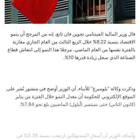
قال وزير المالية الفيتنامي نجوين فان ثانغ، إنه من المرجح أن ينمو
الاقتصاد بنسبة 8.22% خلال الربع الثالث من العام الجاري مقارنة
بالفترة نفسها من العام الماضي، مرجعًا هذا النمو إلى انتعاش قطاع
الصناعة الذي سجل زيادة قدرها 10%.
وذكرت وكالة “بلومبرغ” للأنباء، أن الوزير أوضح في منشور نُشر على
الموقع الإلكتروني للحكومة أن معدل النمو خلال الفترة من يناير
(كانون الثاني) حتى سبتمبر (أيلول) الماضيين بلغ نحو 7.84%.
وأضاف الوزير أن أسعار المستهلكين ارتفعت بنسبة 3.38% في