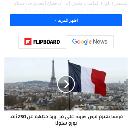
سبتمبر (أيلول) الماضي، مشيرًا إلى أن قطاع التعدين في فيتنام
تعافى ونما بنسبة 9.8% خلال الربع الثالث، بينما سجل قطاع
الخدمات نموًا قدره 8.54%، وفق وكالة الأنباء الألمانية (د.ب.أ).
اظهر المزيد
ف
ر
ن
س
ا
ت
ع
ت
ز
فرنسا تعتزم فرض ضريبة على من يزيد دخلهم عن 250 ألف
م
يورو سنويًا
ف
ر