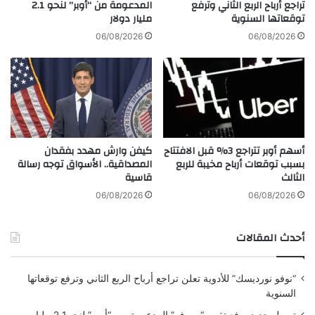
ن
تراجع أرباح الربع الثاني وترفع
المدعومة من “أوبر” لنحو 2.1
ف
توقعاتها السنوية
مليار دولار
2
ض
5
ل
06/08/2026
06/08/2026
0
ج
أ
ر
ل
ا
ف
ح
ي
ت
و
ج
ر
م
أسهم أوبر تتراجع 3% قبل الافتتاح
كيفن وارش مهدد بفقدان
و
ي
بسبب توقعات أرباح مخيبة للربع
المصداقية.. الأسواق توجه رسالة
س
ل
الثالث
قاسية
ن
أ
و
ن
06/08/2026
06/08/2026
يً
ف
ا
ف
أحدث المقالات
ي
ل
ب
“نوفو نورديسك” للأدوية تعلن تراجع أرباح الربع الثاني وترفع توقعاتها
ن
السنوية
ا
ن
تمويل جديد يرفع تقييم “مووف” المدعومة من “أوبر” لنحو 2.1 مليار