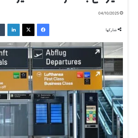
04/10/2025
فيسبوك
‫X
لينكدإن
شاركها