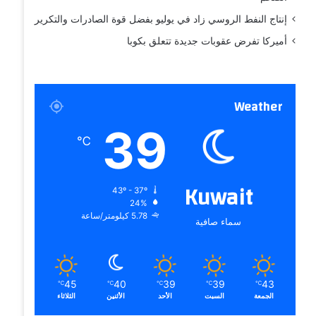
إنتاج النفط الروسي زاد في يوليو بفضل قوة الصادرات والتكرير
أميركا تفرض عقوبات جديدة تتعلق بكوبا
Weather
39
℃
Kuwait
43º - 37º
24%
5.78 كيلومتر/ساعة
سماء صافية
45
40
39
39
43
℃
℃
℃
℃
℃
الجمعة
السبت
الأحد
الأثنين
الثلاثاء