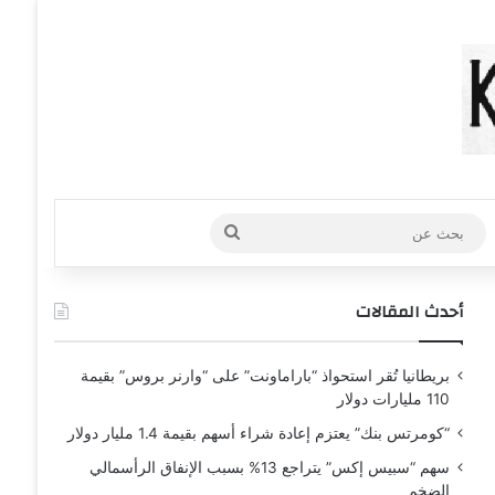
عشوائي
افة عمود جانبي
بحث
عن
أحدث المقالات
بريطانيا تُقر استحواذ “باراماونت” على “وارنر بروس” بقيمة
110 مليارات دولار
“كومرتس بنك” يعتزم إعادة شراء أسهم بقيمة 1.4 مليار دولار
سهم “سبيس إكس” يتراجع 13% بسبب الإنفاق الرأسمالي
الضخم