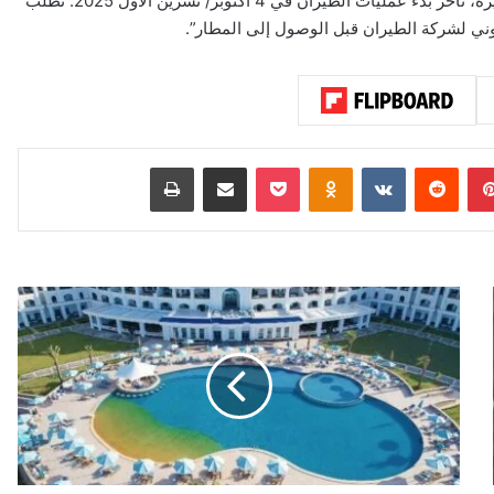
وجاء في تنويه سابق على موقع المطار: “بسبب رصد طائرات مسيرة، تأخر بدء عمليات الطيران في 4 أكتوبر/ تشرين الأول 2025. نطلب
وني لشركة الطيران قبل الوصول إلى المطار”.
بينتيريست
‏Reddit
‏VKontakte
Odnoklassniki
‫Pocket
مشاركة عبر البريد
طباعة
ف
ن
د
ق
ج
ي
و
ا
ن