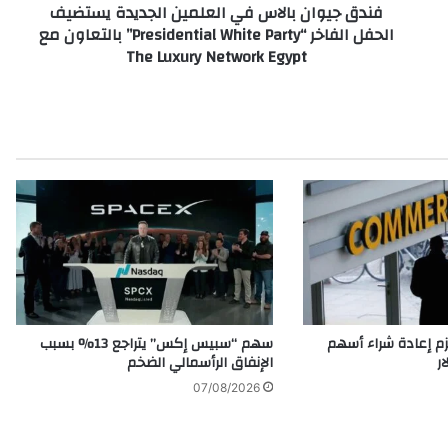
فندق جيوان بالاس في العلمين الجديدة يستضيف
ب
الحفل الفاخر “Presidential White Party” بالتعاون مع
ا
The Luxury Network Egypt
ل
ا
س
ف
ي
ا
ل
ع
ل
م
ي
ن
ا
ل
م إعادة شراء أسهم
سهم “سبيس إكس” يتراجع 13% بسبب
ج
الإنفاق الرأسمالي الضخم
د
07/08/2026
ي
د
ة