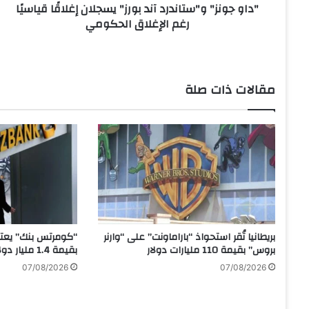
"داو جونز" و"ستاندرد آند بورز" يسجلان إغلاقًا قياسيًا
و
رغم الإغلاق الحكومي
"
س
ت
ا
ن
مقالات ذات صلة
د
ر
د
آ
ن
د
ب
و
ر
ز
بريطانيا تُقر استحواذ “باراماونت” على “وارنر
“كومرتس بنك” يعتز
"
بروس” بقيمة 110 مليارات دولار
بقيمة 1.4 مليار دولار
ي
07/08/2026
07/08/2026
س
ج
ل