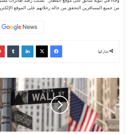
من جميع المسافرين التحقق من حالة رحلاتهم على الموقع الإلكتر
فيسبوك
‫X
لينكدإن
‏Tumblr
شاركها
"
د
ا
و
ج
و
ن
ز
"