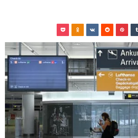
‏Tumblr
بينتيريست
‏Reddit
‏VKontakte
Odnoklassniki
‫Pocket