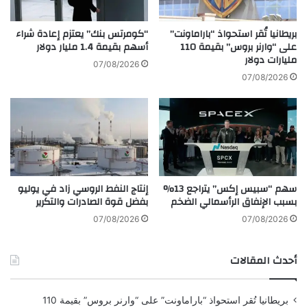
ن
م
د
ن
ب
بريطانيا تُقر استحواذ “باراماونت”
“كومرتس بنك” يعتزم إعادة شراء
أ
و
على “وارنر بروس” بقيمة 110
أسهم بقيمة 1.4 مليار دولار
س
مليارات دولار
ر
07/08/2026
ه
ز
07/08/2026
م
"
ش
ي
ر
س
ك
ج
ا
ل
ت
ا
ا
ن
سهم “سبيس إكس” يتراجع 13%
إنتاج النفط الروسي زاد في يوليو
ل
إ
بسبب الإنفاق الرأسمالي الضخم
بفضل قوة الصادرات والتكرير
ر
غ
ق
ل
07/08/2026
07/08/2026
ا
ا
ئ
قً
أحدث المقالات
ق
ا
ق
ي
بريطانيا تُقر استحواذ “باراماونت” على “وارنر بروس” بقيمة 110
ا