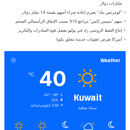
مليارات دولار
س
يً
“كومرتس بنك” يعتزم إعادة شراء أسهم بقيمة 1.4 مليار دولار
ا
سهم “سبيس إكس” يتراجع 13% بسبب الإنفاق الرأسمالي الضخم
ر
غ
إنتاج النفط الروسي زاد في يوليو بفضل قوة الصادرات والتكرير
م
أميركا تفرض عقوبات جديدة تتعلق بكوبا
ا
ل
إ
Weather
غ
ل
40
ا
℃
ق
ا
ل
Kuwait
42º - 38º
ح
25%
ك
3.58 كيلومتر/ساعة
سماء صافية
و
م
ي