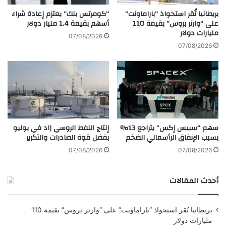
ض
ن
أ
بريطانيا تُقر استحواذ “باراماونت”
“كومرتس بنك” يعتزم إعادة شراء
ا
على “وارنر بروس” بقيمة 110
أسهم بقيمة 1.4 مليار دولار
س
مليارات دولار
ل
ب
07/08/2026
س
و
07/08/2026
ي
ع
ا
ي
ر
م
ا
ن
ت
ذ
ا
أ
ل
و
سهم “سبيس إكس” يتراجع 13%
إنتاج النفط الروسي زاد في يوليو
ك
ا
بسبب الإنفاق الرأسمالي الضخم
بفضل قوة الصادرات والتكرير
ه
خ
ر
ر
07/08/2026
07/08/2026
ب
ي
ا
و
أحدث المقالات
ئ
ن
ي
ي
ة
و
بريطانيا تُقر استحواذ “باراماونت” على “وارنر بروس” بقيمة 110
مليارات دولار