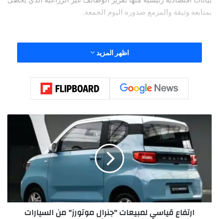
بمتابعة وثيقة والمزمع صدوره اليوم الجمعة.
اظهر المزيد
وقالت لوري لوجان رئيسة بنك الاحتياطي الاتحادي في دالاس إن
البنك المركزي الأميركي اتخذ الاحتياطات المناسبة ضد أي تدهور حاد
في سوق العمل من خلال خفض أسعار الفائدة الشهر الماضي، لكنه
بحاجة إلى توخي “الحذر” قبل المضي في التيسير النقدي.
ا
ر
ت
ومع ذلك، تتوقع الأسواق خفضا شبه مؤكد بواقع 25 نقطة أساس
ف
لسعر الفائدة الرئيسي هذا الشهر، وفقا لأداة فيد ووتش التابعة
ا
لسي.إم.إي.
ع
ق
ي
ا
ارتفاع قياسي لمبيعات "جنرال موتورز" من السيارات
س