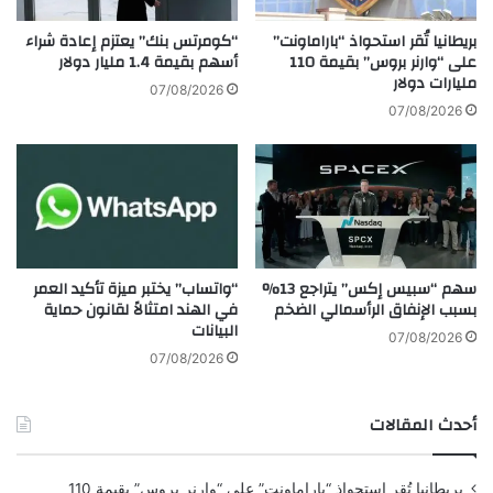
م
ا
س
ل
بريطانيا تُقر استحواذ “باراماونت”
“كومرتس بنك” يعتزم إعادة شراء
ت
ط
على “وارنر بروس” بقيمة 110
أسهم بقيمة 1.4 مليار دولار
د
مليارات دولار
ا
07/08/2026
ا
ق
07/08/2026
م
ة
ة
.
ف
.
ي
ر
ا
ف
ل
و
ع
ا
سهم “سبيس إكس” يتراجع 13%
“واتساب” يختبر ميزة تأكيد العمر
ا
ح
بسبب الإنفاق الرأسمالي الضخم
في الهند امتثالاً لقانون حماية
ل
د
البيانات
م
ق
07/08/2026
ا
د
07/08/2026
ل
ي
ع
س
أحدث المقالات
ر
ت
ب
ه
ي
ل
بريطانيا تُقر استحواذ “باراماونت” على “وارنر بروس” بقيمة 110