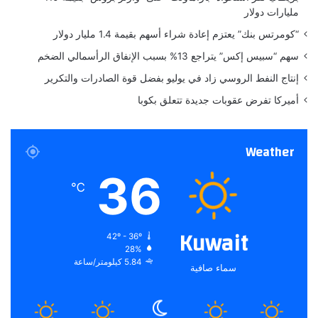
ك
مليارات دولار
م
ا
“كومرتس بنك” يعتزم إعادة شراء أسهم بقيمة 1.4 مليار دولار
ي
سهم “سبيس إكس” يتراجع 13% بسبب الإنفاق الرأسمالي الضخم
ع
ا
إنتاج النفط الروسي زاد في يوليو بفضل قوة الصادرات والتكرير
د
أميركا تفرض عقوبات جديدة تتعلق بكوبا
ل
م
د
Weather
ي
ن
36
ة
℃
ص
غ
ي
Kuwait
42º - 36º
ر
28%
ة
5.84 كيلومتر/ساعة
سماء صافية
ب
ح
ل
و