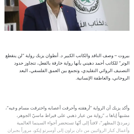
بيروت – وصف الناقد والكاتب الكبير د. أنطوان يزبك رواية “لن ينقطع
الوتر” للكاتب أحمد دهيني بأنها رواية خارقة بالفعل، تتجاوز حدود
التصنيف الروائي التقليدي، وتجمع بين العمق الفلسفي، البعد
الروحاني، والعاطفة الإنسانية.
وأكد يزبك أن الرواية “أرهقته وأحرقت أعصابه واخترقت مسام وعيه”،
مشبهاً إياها بـ “رواية من عيار ذهبي على قيراط ماسيّ الجوهر،
زمرديّ المظهر”، لافتاً إلى أنّها تستحضر أجواء السينما العالمية
وأعمال كبار الروائيين من دان براون إلى أومبرتو إيكو، مروراً بجبران