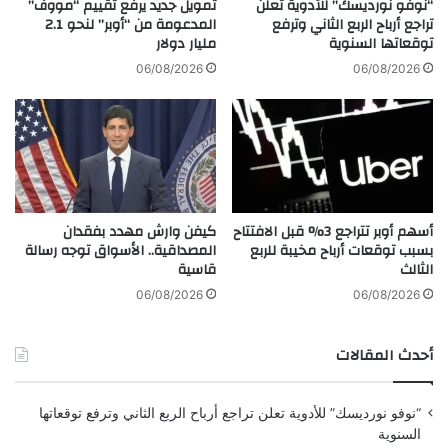
د
“نوفو نورديسك” للأدوية تعلن
تمويل جديد يرفع تقييم “مووف”
ة
تراجع أرباح الربع الثاني وترفع
المدعومة من “أوبر” لنحو 2.1
ل
توقعاتها السنوية
مليار دولار
م
إ
ن
ط
06/08/2026
06/08/2026
ذ
ل
س
ا
ت
ق
ة
أ
أ
غ
ش
ن
ه
ي
أسهم أوبر تتراجع 3% قبل الافتتاح
كيفن وارش مهدد بفقدان
ر
ت
بسبب توقعات أرباح مخيبة للربع
المصداقية.. الأسواق توجه رسالة
ه
الثالث
قاسية
ا
ا
06/08/2026
06/08/2026
ل
ج
أحدث المقالات
د
ي
د
“نوفو نورديسك” للأدوية تعلن تراجع أرباح الربع الثاني وترفع توقعاتها
ة
السنوية
ق