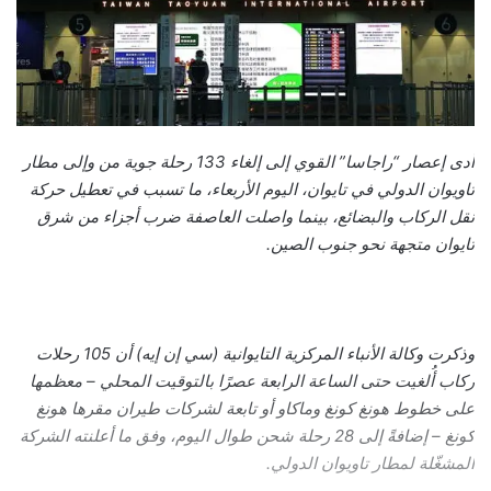
أدى إعصار “راجاسا” القوي إلى إلغاء 133 رحلة جوية من وإلى مطار
تاويوان الدولي في تايوان، اليوم الأربعاء، ما تسبب في تعطيل حركة
نقل الركاب والبضائع، بينما واصلت العاصفة ضرب أجزاء من شرق
تايوان متجهة نحو جنوب الصين.
وذكرت وكالة الأنباء المركزية التايوانية (سي إن إيه) أن 105 رحلات
ركاب أُلغيت حتى الساعة الرابعة عصرًا بالتوقيت المحلي – معظمها
على خطوط هونغ كونغ وماكاو أو تابعة لشركات طيران مقرها هونغ
كونغ – إضافةً إلى 28 رحلة شحن طوال اليوم، وفق ما أعلنته الشركة
المشغّلة لمطار تاويوان الدولي.