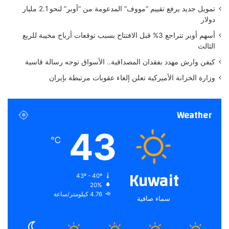
ر
تمويل جديد يرفع تقييم “مووف” المدعومة من “أوبر” لنحو 2.1 مليار
ي
دولار
ب
أسهم أوبر تتراجع 3% قبل الافتتاح بسبب توقعات أرباح مخيبة للربع
اً
الثالث
كيفن وارش مهدد بفقدان المصداقية.. الأسواق توجه رسالة قاسية
وزارة الخزانة الأميركية تعلن إلغاء عقوبات مرتبطة بإيران
Weather
43
℃
Kuwait
43º - 40º
20%
4.76 كيلومتر/ساعة
سماء صافية