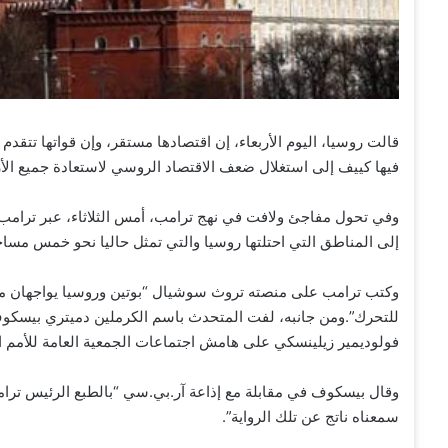
قالت روسيا، اليوم الأربعاء، إن اقتصادها مستقر، وإن قواتها تتقدم
فيها كييف إلى استغلال ضعف الاقتصاد الروسي لاستعادة جميع الأ
وفي تحول مفاجئ ولافت في نهج ترامب، أمس الثلاثاء، عبر ترامب ع
إلى المناطق التي احتلتها روسيا والتي تمثل حاليا نحو خمس مساحة 
وكتب ترامب على منصته تروث سوشيال “بوتين وروسيا يواجهان مشك
للتحرك”.ومن جانبه، لفت المتحدث باسم الكرملين دميتري بيسكوف
فولوديمير زيلينسكي على هامش اجتماعات الجمعية العامة للأمم ا
وقال بيسكوف في مقابلة مع إذاعة آر.بي.سي “بالطبع الرئيس ترامب 
سمعناه ناتج عن تلك الرواية”.