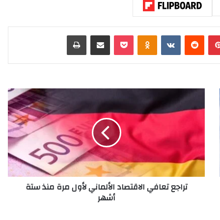
بينتيريست
‏Reddit
‏VKontakte
Odnoklassniki
‫Pocket
مشاركة عبر البريد
طباعة
ت
ر
ا
ج
ع
ت
ع
ا
ف
تراجع تعافي الاقتصاد الألماني لأول مرة منذ ستة
ي
أشهر
ا
ل
ا