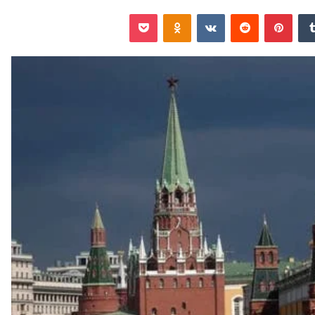
‏Tumblr
بينتيريست
‏Reddit
‏VKontakte
Odnoklassniki
‫Pocket