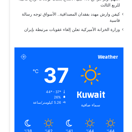
للربع الثالث
كيفن وارش مهدد بفقدان المصداقية.. الأسواق توجه رسالة
قاسية
وزارة الخزانة الأميركية تعلن إلغاء عقوبات مرتبطة بإيران
Weather
37
℃
Kuwait
44º - 37º
26%
5.26 كيلومتر/ساعة
سماء صافية
38
42
41
44
44
℃
℃
℃
℃
℃