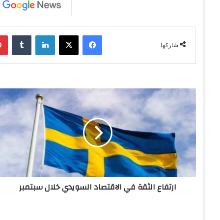
فيسبوك
‫X
لينكدإن
‏Tumblr
شاركها
ا
ر
ت
ف
ا
ع
ا
ل
ث
ارتفاع الثقة في الاقتصاد السويدي خلال سبتمبر
ق
ة
ف
ي