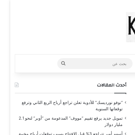
عشوائي
افة عمود جانبي
بحث
عن
أحدث المقالات
“نوفو نورديسك” للأدوية تعلن تراجع أرباح الربع الثاني وترفع
توقعاتها السنوية
تمويل جديد يرفع تقييم “مووف” المدعومة من “أوبر” لنحو 2.1
مليار دولار
أسهم أوبر تتراجع 3% قبل الافتتاح بسبب توقعات أرباح مخيبة