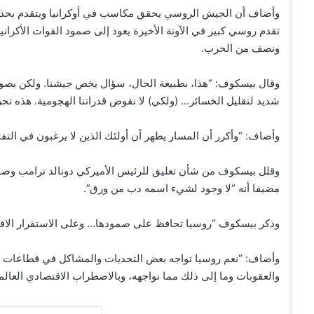
وأضاف أن الجيش الروسي يحقق مكاسب في أوكرانيا ويتقدم بحذ
تقدم روسي كبير في الآونة الأخيرة يعود إلى صمود القوات الأكراني
ونصف من الحرب.
وقال بيسكوف: “هذا، بطبيعة الحال، سؤال يخص جيشنا. ولكن بصورة
شديد لتقليل الخسائر… (ولكي) لا نقوض قدراتنا الهجومية. هذه تحر
وأضاف: “وأكرر أن المسار يظهر أن أولئك الذين لا يرغبون في التفا
وقلل بيسكوف من شأن تعليق للرئيس الأميركي دونالد ترامب وصف 
مضيفا أنه “لا وجود لشيء اسمه دب من ورق”.
وذكر بيسكوف “روسيا تحافظ على صمودها… وعلى الاستقرار الاقت
وأضاف: “نعم روسيا تواجه بعض التحديات والمشاكل في قطاعات مختل
والعقوبات وما إلى ذلك مما نواجهه، وبالاضطراب الاقتصادي العالم