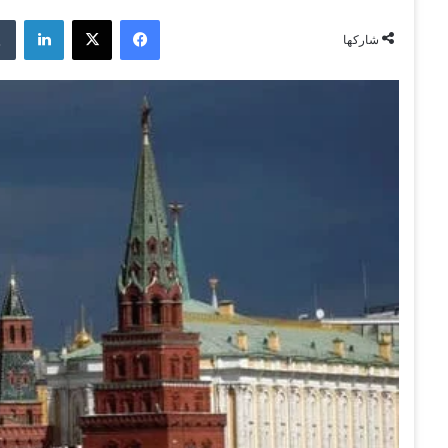
فيسبوك
‫X
لينكدإن
شاركها