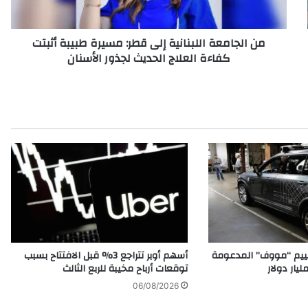
ع
ة
من الجامعة اللبنانية إلى قطر: مسيرة طبيبة أثبتت
ا
كفاءة العلاج الحديث لجذور الأسنان
ل
ل
ب
ن
ا
ن
ي
ة
إ
ل
ى
ق
ط
ر
قييم “مووف” المدعومة
أسهم أوبر تتراجع 3% قبل الافتتاح بسبب
:
توقعات أرباح مخيبة للربع الثالث
م
06/08/2026
س
ي