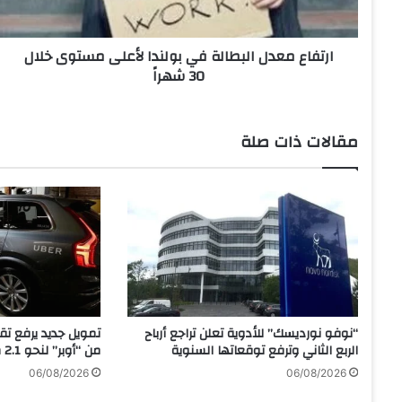
ع
د
ارتفاع معدل البطالة في بولندا لأعلى مستوى خلال
ل
30 شهراً
ا
ل
ب
ط
مقالات ذات صلة
ا
ل
ة
ف
ي
ب
و
ل
ن
د
“نوفو نورديسك” للأدوية تعلن تراجع أرباح
تمويل جديد يرفع ت
ا
الربع الثاني وترفع توقعاتها السنوية
من “أوبر” لنحو 2.1 مليار دولار
ل
06/08/2026
06/08/2026
أ
ع