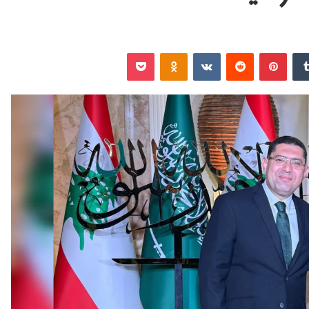
‏Tumblr
بينتيريست
‏Reddit
‏VKontakte
Odnoklassniki
‫Pocket