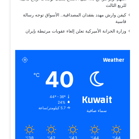
للربع الثالث
كيفن وارش مهدد بفقدان المصداقية.. الأسواق توجه رسالة
قاسية
وزارة الخزانة الأميركية تعلن إلغاء عقوبات مرتبطة بإيران
Weather
40
℃
Kuwait
44º - 36º
24%
5.7 كيلومتر/ساعة
سماء صافية
38
42
43
44
44
℃
℃
℃
℃
℃