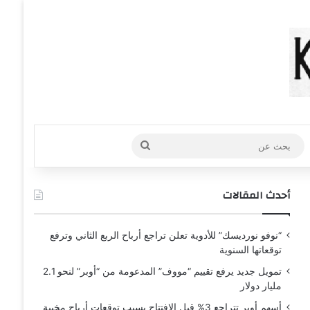
عشوائي
افة عمود جانبي
بحث
عن
أحدث المقالات
“نوفو نورديسك” للأدوية تعلن تراجع أرباح الربع الثاني وترفع
توقعاتها السنوية
تمويل جديد يرفع تقييم “مووف” المدعومة من “أوبر” لنحو 2.1
مليار دولار
أسهم أوبر تتراجع 3% قبل الافتتاح بسبب توقعات أرباح مخيبة