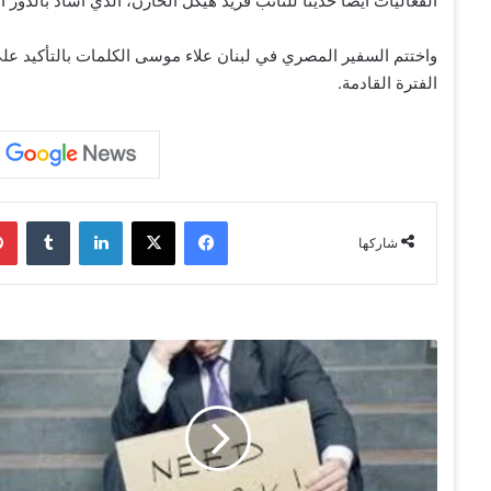
الفعاليات أيضاً حديثاً للنائب فريد هيكل الخازن، الذي أشاد بالدور 
واختتم السفير المصري في لبنان علاء موسى الكلمات بالتأكيد ع
الفترة القادمة.
فيسبوك
‫X
لينكدإن
‏Tumblr
شاركها
ا
ر
ت
ف
ا
ع
م