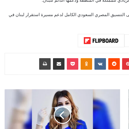
الريادي للمملكة في المنطقة ودعمها الدائم للبنان.
لى التنسيق المصري السعودي الكامل لدعم مسيرة استقرار لبنان في
بينتيريست
‏Reddit
‏VKontakte
Odnoklassniki
‫Pocket
مشاركة عبر البريد
طباعة
م
ن
ا
ل
ج
ا
م