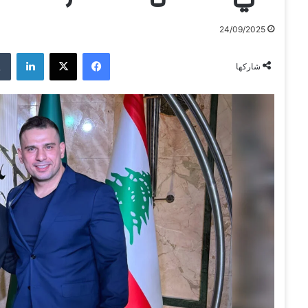
24/09/2025
فيسبوك
‫X
لينكدإن
شاركها