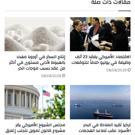
مقالات ذات صلة
و
ر
ا
ي
ل
ح
إ
ص
ع
د
ل
ج
ا
ا
م
ئ
ي
ز
الاقتصاد الأميركي يفقد 23 ألف
إنتاج السكر في أوروبا مهدد
ي
ة
وظيفة في يوليو خلافاً للتوقعات
بالهبوط لأدنى مستوى في أكثر
ن
من عقد بسبب موجات الحر
أ
08/08/2026
ف
ف
08/08/2026
ي
ض
أ
ل
ض
ش
خ
ا
م
ع
ز
ر
ف
غ
تركيا تقيد الملاحة في البحر
مجلس الشيوخ الأميركي يقر
ا
ن
الأسود عقب تصاعد الهجمات
مشروع قانون تمويل لتجنب إغلاق
ف
ا