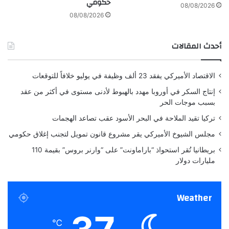
حكومي
م
ئ
08/08/2026
ص
ي
08/08/2026
ر
ل
ي
ع
أحدث المقالات
ا
م
2
الاقتصاد الأميركي يفقد 23 ألف وظيفة في يوليو خلافاً للتوقعات
0
2
إنتاج السكر في أوروبا مهدد بالهبوط لأدنى مستوى في أكثر من عقد
5
بسبب موجات الحر
ف
تركيا تقيد الملاحة في البحر الأسود عقب تصاعد الهجمات
ي
م
مجلس الشيوخ الأميركي يقر مشروع قانون تمويل لتجنب إغلاق حكومي
ه
بريطانيا تُقر استحواذ “باراماونت” على “وارنر بروس” بقيمة 110
ر
مليارات دولار
ج
ا
ن
Weather
"
أ
ف
℃
ض