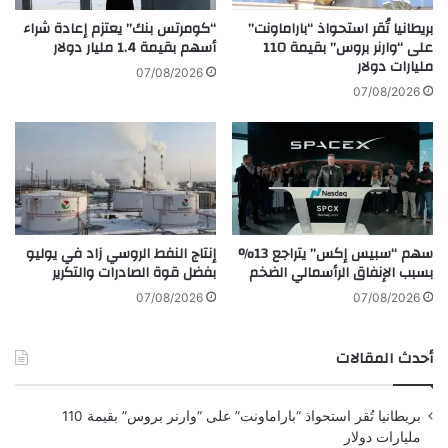
ح
ق
ص
بريطانيا تُقر استحواذ “باراماونت”
“كومرتس بنك” يعتزم إعادة شراء
ق
على “وارنر بروس” بقيمة 110
أسهم بقيمة 1.4 مليار دولار
و
مليارات دولار
ا
ل
07/08/2026
ن
ع
07/08/2026
ت
ل
ش
ى
ا
أ
ر
ر
اً
خ
و
ص
ا
ت
سهم “سبيس إكس” يتراجع 13%
إنتاج النفط الروسي زاد في يوليو
س
ذ
بسبب الإنفاق الرأسمالي الضخم
بفضل قوة الصادرات والتكرير
ع
ا
اً
ك
07/08/2026
07/08/2026
ب
ر
ي
ط
أحدث المقالات
ن
ي
ب
ر
ي
ا
بريطانيا تُقر استحواذ “باراماونت” على “وارنر بروس” بقيمة 110
ر
ن
مليارات دولار
و