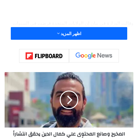
وقالت الوزارة في بيان إن الولايات المتحدة فرضت في السنوات
القليلة الماضية سلسلة من القيود على الصين في مجال الرقائق
اظهر المزيد
الإلكترونية شملت تحقيقات تتعلق بالتمييز التجاري وقيودا على
التصدير.
ا
ل
م
خ
ر
ج
و
ص
ا
المخرج وصانع المحتوى علي كمال الدين يحقق انتشاراً
ن