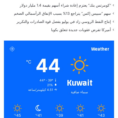
ت
“كومرتس بنك” يعتزم إعادة شراء أسهم بقيمة 1.4 مليار دولار
و
سهم “سبيس إكس” يتراجع 13% بسبب الإنفاق الرأسمالي الضخم
ا
ل
إنتاج النفط الروسي زاد في يوليو بفضل قوة الصادرات والتكرير
ر
أميركا تفرض عقوبات جديدة تتعلق بكوبا
ي
ا
ض
Weather
44
℃
Kuwait
44º - 39º
21%
4.51 كيلومتر/ساعة
سماء صافية
45
41
39
41
43
℃
℃
℃
℃
℃