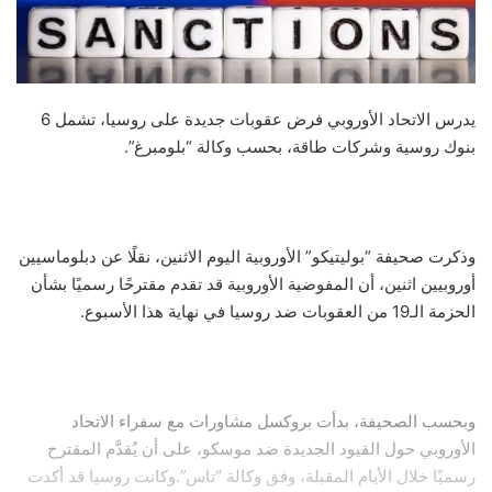
يدرس الاتحاد الأوروبي فرض عقوبات جديدة على روسيا، تشمل 6
بنوك روسية وشركات طاقة، بحسب وكالة “بلومبرغ”.
وذكرت صحيفة “بوليتيكو” الأوروبية اليوم الاثنين، نقلًا عن دبلوماسيين
أوروبيين اثنين، أن المفوضية الأوروبية قد تقدم مقترحًا رسميًا بشأن
الحزمة الـ19 من العقوبات ضد روسيا في نهاية هذا الأسبوع.
وبحسب الصحيفة، بدأت بروكسل مشاورات مع سفراء الاتحاد
الأوروبي حول القيود الجديدة ضد موسكو، على أن يُقدَّم المقترح
رسميًا خلال الأيام المقبلة، وفق وكالة “تاس”.وكانت روسيا قد أكدت