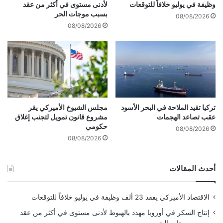
ر
ل
وظيفة في يوليو خلافاً للتوقعات
لأدنى مستوى في أكثر من عقد
س
خ
بسبب موجات الحر
08/08/2026
ا
ا
08/08/2026
ل
م
ة
4
م
.
ق
9
ا
%
و
ع
م
ل
ة
ى
تركيا تقيد الملاحة في البحر الأسود
مجلس الشيوخ الأميركي يقر
عقب تصاعد الهجمات
مشروع قانون تمويل لتجنب إغلاق
أ
حكومي
س
08/08/2026
ا
08/08/2026
س
ش
أحدث المقالات
ه
ر
ي
الاقتصاد الأميركي يفقد 23 ألف وظيفة في يوليو خلافاً للتوقعات
ف
ي
إنتاج السكر في أوروبا مهدد بالهبوط لأدنى مستوى في أكثر من عقد
أ
بسبب موجات الحر