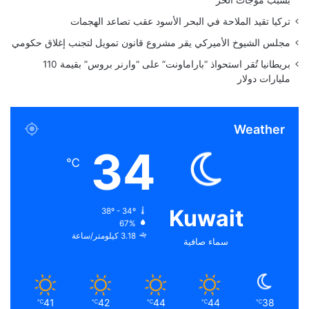
غ
تركيا تقيد الملاحة في البحر الأسود عقب تصاعد الهجمات
س
ط
مجلس الشيوخ الأميركي يقر مشروع قانون تمويل لتجنب إغلاق حكومي
س
بريطانيا تُقر استحواذ “باراماونت” على “وارنر بروس” بقيمة 110
مليارات دولار
Weather
34
℃
Kuwait
38º - 34º
67%
3.18 كيلومتر/ساعة
سماء صافية
41
42
44
44
38
℃
℃
℃
℃
℃