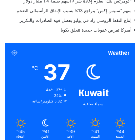
“كومرتس بنك” يعتزم إعادة شراء أسهم بقيمة 1.4 مليار دولار
ل
ق
سهم “سبيس إكس” يتراجع 13% بسبب الإنفاق الرأسمالي الضخم
ع
ا
ا
ت
إنتاج النفط الروسي زاد في يوليو بفضل قوة الصادرات والتكرير
ص
ه
أميركا تفرض عقوبات جديدة تتعلق بكوبا
م
ا
ة
Weather
37
℃
Kuwait
44º - 37º
24%
5.32 كيلومتر/ساعة
سماء صافية
45
41
39
41
44
℃
℃
℃
℃
℃
الجمعة
السبت
الأحد
الأثنين
الثلاثاء