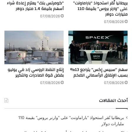
ة
ج
بريطانيا تُقر استحواذ “باراماونت”
“كومرتس بنك” يعتزم إعادة شراء
ل
"
على “وارنر بروس” بقيمة 110
أسهم بقيمة 1.4 مليار دولار
ل
مليارات دولار
غ
07/08/2026
أ
و
07/08/2026
ع
غ
م
ل
ا
"
ل
و
و
"
ا
O
ل
p
سهم “سبيس إكس” يتراجع 13%
إنتاج النفط الروسي زاد في يوليو
ت
e
بسبب الإنفاق الرأسمالي الضخم
بفضل قوة الصادرات والتكرير
ر
n
ف
A
07/08/2026
07/08/2026
ي
I
ه
"
أحدث المقالات
ف
ف
ي
ي
ق
ت
بريطانيا تُقر استحواذ “باراماونت” على “وارنر بروس” بقيمة 110
ل
ط
مليارات دولار
ب
ب
ا
ي