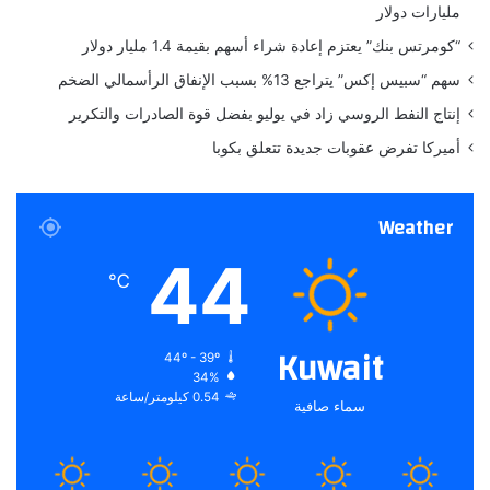
مليارات دولار
ي
ك
ة
ا
“كومرتس بنك” يعتزم إعادة شراء أسهم بقيمة 1.4 مليار دولار
ا
،
سهم “سبيس إكس” يتراجع 13% بسبب الإنفاق الرأسمالي الضخم
ل
ا
إ
ل
إنتاج النفط الروسي زاد في يوليو بفضل قوة الصادرات والتكرير
ض
م
أميركا تفرض عقوبات جديدة تتعلق بكوبا
ا
غ
ف
ر
ي
ب
Weather
ة
و
ا
44
ل
℃
س
ع
و
Kuwait
44º - 39º
د
34%
ي
0.54 كيلومتر/ساعة
سماء صافية
ة
ف
ي
ع