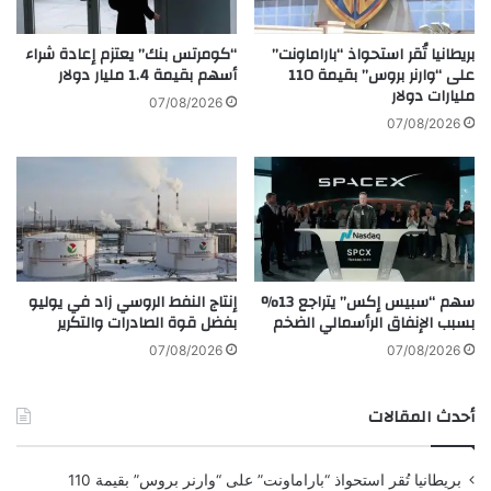
.
ر
.
المصدر: العربية
د
.
بريطانيا تُقر استحواذ “باراماونت”
“كومرتس بنك” يعتزم إعادة شراء
اً
ق
على “وارنر بروس” بقيمة 110
أسهم بقيمة 1.4 مليار دولار
ع
مليارات دولار
ص
07/08/2026
ل
ة
07/08/2026
ى
ن
ر
ج
س
ا
و
ح
م
ل
ت
ا
ر
م
سهم “سبيس إكس” يتراجع 13%
إنتاج النفط الروسي زاد في يوليو
ا
ع
بسبب الإنفاق الرأسمالي الضخم
بفضل قوة الصادرات والتكرير
م
ة
ب
ب
07/08/2026
07/08/2026
ا
ي
ل
ن
أحدث المقالات
ج
أ
م
م
ر
ر
بريطانيا تُقر استحواذ “باراماونت” على “وارنر بروس” بقيمة 110
ك
ي