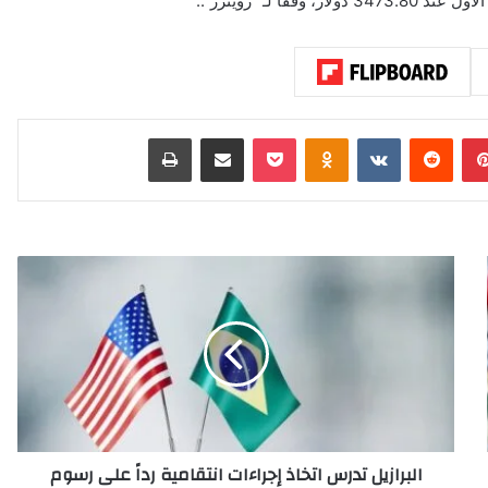
 لـ “رويترز”..
بينتيريست
‏Reddit
‏VKontakte
Odnoklassniki
‫Pocket
مشاركة عبر البريد
طباعة
ا
ل
ب
ر
ا
ز
ي
ل
ت
البرازيل تدرس اتخاذ إجراءات انتقامية رداً على رسوم
د