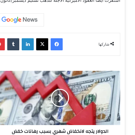
استقرت أيضًا العقود الأميركية الآجلة للذهب تسليم ديسمبر/كانون الأول عند 3473.80 دولار، وفقًا
فيسبوك
‫X
لينكدإن
‏Tumblr
شاركها
ا
ل
د
و
ل
ا
ر
ي
ت
الدولار يتجه لانخفاض شهري بسبب رهانات خفض
ج