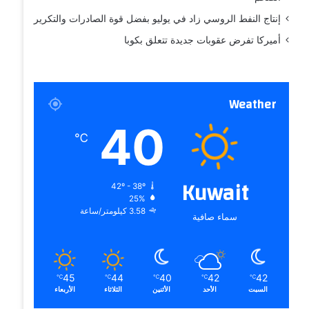
إنتاج النفط الروسي زاد في يوليو بفضل قوة الصادرات والتكرير
أميركا تفرض عقوبات جديدة تتعلق بكوبا
Weather
40
℃
Kuwait
42º - 38º
25%
3.58 كيلومتر/ساعة
سماء صافية
45
44
40
42
42
℃
℃
℃
℃
℃
السبت
الأحد
الأثنين
الثلاثاء
الأربعاء