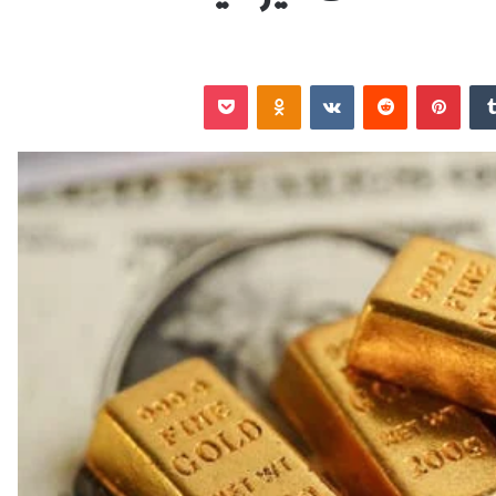
‏Tumblr
بينتيريست
‏Reddit
‏VKontakte
Odnoklassniki
‫Pocket