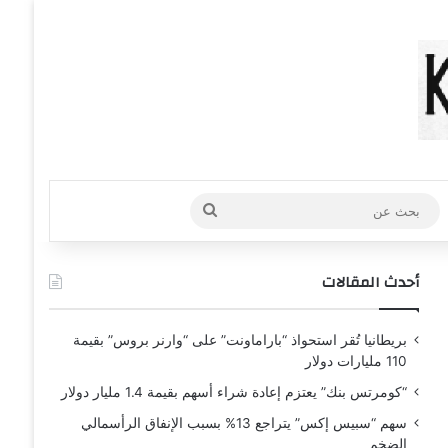
عشوائي
افة عمود جانبي
بحث
عن
أحدث المقالات
بريطانيا تُقر استحواذ “باراماونت” على “وارنر بروس” بقيمة
110 مليارات دولار
“كومرتس بنك” يعتزم إعادة شراء أسهم بقيمة 1.4 مليار دولار
سهم “سبيس إكس” يتراجع 13% بسبب الإنفاق الرأسمالي
الضخم