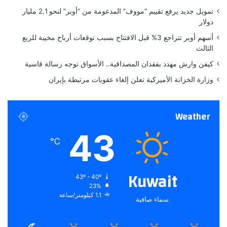
ك
تمويل جديد يرفع تقييم “مووف” المدعومة من “أوبر” لنحو 2.1 مليار
ر
دولار
ة
أسهم أوبر تتراجع 3% قبل الافتتاح بسبب توقعات أرباح مخيبة للربع
ل
الثالث
ا
تُ
كيفن وارش مهدد بفقدان المصداقية.. الأسواق توجه رسالة قاسية
م
وزارة الخزانة الأميركية تعلن إلغاء عقوبات مرتبطة بإيران
ح
ى
"
Weather
43
℃
Kuwait
43º - 40º
23%
1.1 كيلومتر/ساعة
سماء صافية