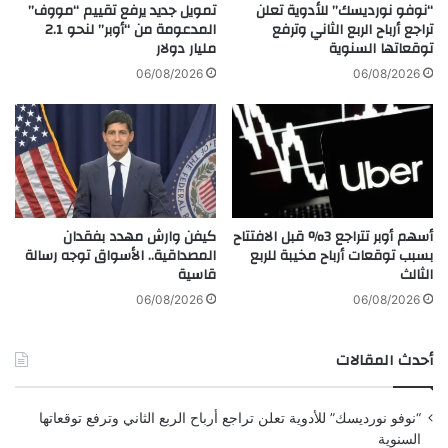
ا
ر
“نوفو نورديسك” للأدوية تعلن
تمويل جديد يرفع تقييم “مووف”
ل
ي
تراجع أرباح الربع الثاني وترفع
المدعومة من “أوبر” لنحو 2.1
ف
توقعاتها السنوية
مليار دولار
ا
ا
ض
06/08/2026
06/08/2026
ئ
ي
د
و
ة
ن
ب
ا
ع
ل
د
ق
س
د
أسهم أوبر تتراجع 3% قبل الافتتاح
كيفن وارش مهدد بفقدان
ب
ا
بسبب توقعات أرباح مخيبة للربع
المصداقية.. الأسواق توجه رسالة
ت
م
الثالث
قاسية
م
ى
ب
ي
06/08/2026
06/08/2026
ر
ص
ن
أحدث المقالات
ع
و
ن
“نوفو نورديسك” للأدوية تعلن تراجع أرباح الربع الثاني وترفع توقعاتها
ذ
السنوية
ا