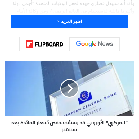
وأكد أنه سيبذل قصارى جهده لجعل الولايات المتحدة “أجمل دولة
وأكثرها قابلية للاستخدام في العالم الرقمي”، وفق وكالة الأنباء
الألمانية (د.ب.أ).
اظهر المزيد
كما دعا المهتمين بالعمل معه في “الاستوديو الوطني الجديد
للتصميم” إلى إرسال روابط لأعمالهم السابقة.
"
ا
ل
م
ر
ك
ز
ي
"
"المركزي" الأوروبي قد يستأنف خفض أسعار الفائدة بعد
ا
سبتمبر
ل
أ