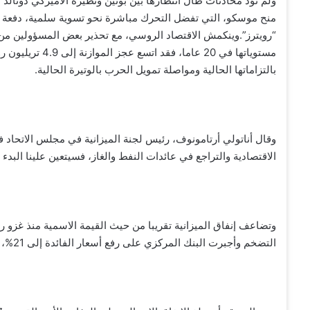
ولم تؤد محادثات طال انتظارها بين بوتين ونظيره الأميركي دونالد 
منح موسكو، التي تفضل التحرك مباشرة نحو تسوية سلمية، دفعة استرا
“رويترز”.وينكمش الاقتصاد الروسي، مع تحذير بعض المسؤولين من 
بالتزاماتها الحالية ومواصلة تمويل الحرب بالوتيرة الحالية.
وقال أناتولي أرتامونوف، رئيس لجنة الميزانية في مجلس الاتحاد ف
الاقتصادية والتراجع في عائدات النفط والغاز، فسيتعين علينا البدء 
التضخم وأجبرت البنك المركزي على رفع أسعار الفائدة إلى 21%، مما أدى إلى ارتفاع حاد في تكاليف الاقتراض للشركات.