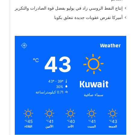
إنتاج النفط الروسي زاد في يوليو بفضل قوة الصادرات والتكرير
أميركا تفرض عقوبات جديدة تتعلق بكوبا
Weather
43
℃
Kuwait
43º - 39º
30%
0.71 كيلومتر/ساعة
سماء صافية
45
41
40
41
43
℃
℃
℃
℃
℃
الجمعة
السبت
الأحد
الأثنين
الثلاثاء