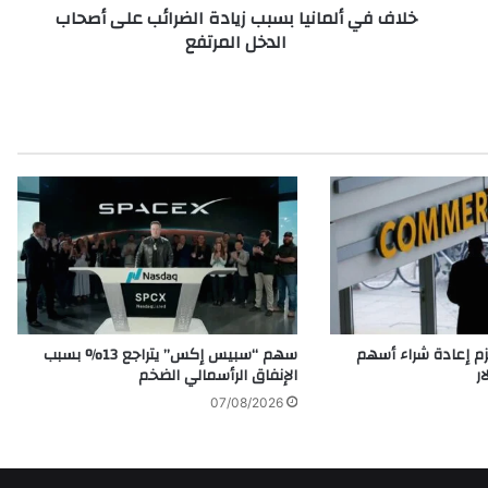
خلاف في ألمانيا بسبب زيادة الضرائب على أصحاب
ا
الدخل المرتفع
ن
ي
ا
ب
س
ب
ب
ز
ي
ا
د
ة
ا
ل
م إعادة شراء أسهم
سهم “سبيس إكس” يتراجع 13% بسبب
ض
الإنفاق الرأسمالي الضخم
ر
07/08/2026
ا
ئ
ب
ع