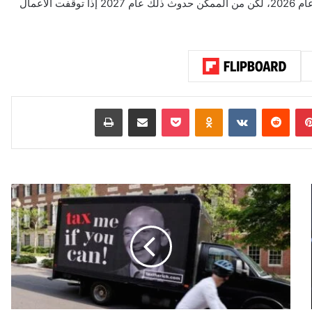
وأضاف المصدر أنه لن يكون هناك خفض في الإنفاق الدفاعي في عام 2026، لكن من الممكن حدوث ذلك عام 2027 إذا توقفت الأعمال
بينتيريست
‏Reddit
‏VKontakte
Odnoklassniki
‫Pocket
مشاركة عبر البريد
طباعة
خ
ل
ا
ف
ف
ي
أ
ل
م