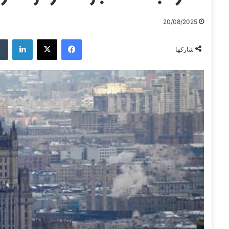
20/08/2025
فيسبوك
‫X
لينكدإن
شاركها