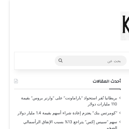
عشوائي
افة عمود جانبي
بحث
عن
أحدث المقالات
بريطانيا تُقر استحواذ “باراماونت” على “وارنر بروس” بقيمة
110 مليارات دولار
“كومرتس بنك” يعتزم إعادة شراء أسهم بقيمة 1.4 مليار دولار
سهم “سبيس إكس” يتراجع 13% بسبب الإنفاق الرأسمالي
الضخم