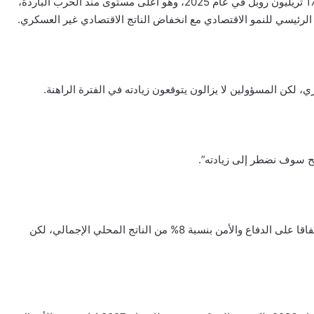
ومن المتوقع أن يبلغ الإنفاق الإجمالي على الدفاع والأمن القومي 17 تريليون روبل في عام 2025، وهو أعلى مستوى منذ الحرب الباردة،
 لكن المسؤولين لا يزالون يتوقعون زيادته في الفترة الراهنة.
جح سوف نضطر إلى زيادته”.
وتتضمن ميزانية 2025، التي سيجري تقديمها في سبتمبر/أيلول، إنفاقا على الدفاع والأمن بنسبة 8% من الناتج المحلي الإجمالي، لكن