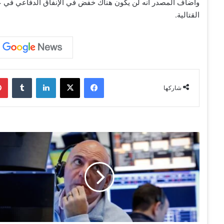
القتالية.
فيسبوك
‫X
لينكدإن
‏Tumblr
شاركها
ت
ق
ل
ي
ص
خ
س
ا
ئ