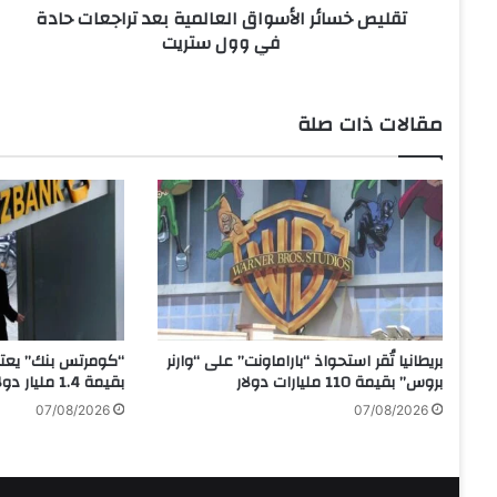
تقليص خسائر الأسواق العالمية بعد تراجعات حادة
ر
في وول ستريت
ا
ل
أ
س
مقالات ذات صلة
و
ا
ق
ا
ل
ع
ا
ل
م
ي
بريطانيا تُقر استحواذ “باراماونت” على “وارنر
“كومرتس بنك” يعتز
ة
بروس” بقيمة 110 مليارات دولار
بقيمة 1.4 مليار دولار
ب
07/08/2026
07/08/2026
ع
د
ت
ر