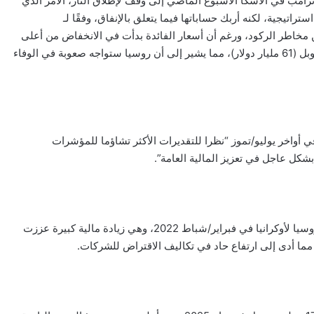
ترامب في ألاسكا الأسبوع الماضي إلى وقف لإطلاق النار، الأمر الذي
تيجية، لكنه أربك حساباتها فيما يتعلق بالإنفاق، وفقًا لـ
مخاطر الركود، ورغم أن أسعار الفائدة بدأت في الانخفاض من أعلى
مستوياتها في 20 عاما، فقد اتسع عجز الموازنة إلى 4.9 تريليون روبل (61 مليار دولار)، مما يشير إلى أن روسيا ستواجه صعوبة في الوفاء
ي أواخر يوليو/تموز “نظرا للتقديرات الأكثر تشاؤما للمؤشرات
بشكل عاجل في تعزيز المالية العامة”.
وتضاعف إنفاق الميزانية تقريبا من حيث القيمة الاسمية منذ غزو روسيا لأوكرانيا في فبراير/شباط 2022، وهي زيادة مالية كبيرة عززت