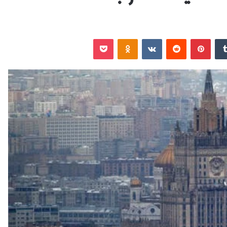
‏Tumblr
بينتيريست
‏Reddit
‏VKontakte
Odnoklassniki
‫Pocket