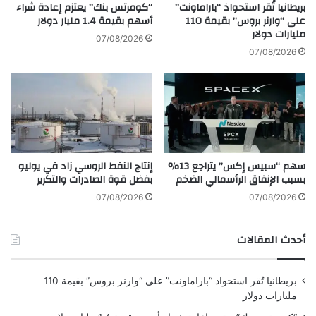
ر
أ
بريطانيا تُقر استحواذ “باراماونت”
“كومرتس بنك” يعتزم إعادة شراء
ومع ذلك، ارتفعت صادرات الصين من المعادن النادرة 32% في
ل
م
على “وارنر بروس” بقيمة 110
أسهم بقيمة 1.4 مليار دولار
يونيو/حزيران مقارنة بالشهر السابق، في إشارة محتملة إلى أن
ل
مليارات دولار
ي
07/08/2026
الاتفاقيات التي تم التوصل إليها لاحقا بين واشنطن وبكين لدعم تدفق
أ
ر
07/08/2026
و
ك
المعادن تؤتي ثمارها.
ن
ا
ص
ب
ة
ش
خ
أ
ل
ن
ا
ا
سهم “سبيس إكس” يتراجع 13%
إنتاج النفط الروسي زاد في يوليو
ل
ل
بسبب الإنفاق الرأسمالي الضخم
بفضل قوة الصادرات والتكرير
3
ت
أ
ز
07/08/2026
07/08/2026
ش
ا
ه
م
أحدث المقالات
ر
ا
ت
"
بريطانيا تُقر استحواذ “باراماونت” على “وارنر بروس” بقيمة 110
ك
مليارات دولار
ر
ي