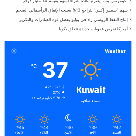
“كومرتس بنك” يعتزم إعادة شراء أسهم بقيمة 1.4 مليار دولار
د
سهم “سبيس إكس” يتراجع 13% بسبب الإنفاق الرأسمالي الضخم
ي
س
إنتاج النفط الروسي زاد في يوليو بفضل قوة الصادرات والتكرير
و
أميركا تفرض عقوبات جديدة تتعلق بكوبا
ي
س
"
Weather
37
℃
Kuwait
42º - 37º
27%
5.78 كيلومتر/ساعة
سماء صافية
45
44
40
39
42
℃
℃
℃
℃
℃
السبت
الأحد
الأثنين
الثلاثاء
الأربعاء