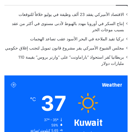
ي
ا
ر
الاقتصاد الأميركي يفقد 23 ألف وظيفة في يوليو خلافاً للتوقعات
ك
ي
إنتاج السكر في أوروبا مهدد بالهبوط لأدنى مستوى في أكثر من عقد
بسبب موجات الحر
تركيا تقيد الملاحة في البحر الأسود عقب تصاعد الهجمات
مجلس الشيوخ الأميركي يقر مشروع قانون تمويل لتجنب إغلاق حكومي
بريطانيا تُقر استحواذ “باراماونت” على “وارنر بروس” بقيمة 110
مليارات دولار
Weather
37
℃
Kuwait
37º - 35º
59%
5.65 كيلومتر/ساعة