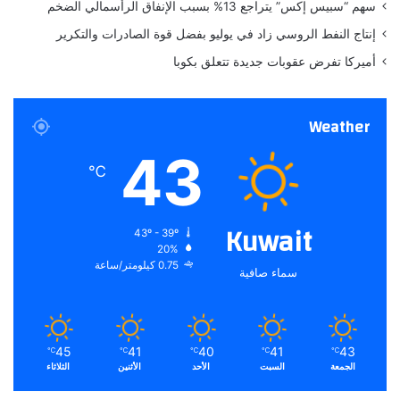
سهم “سبيس إكس” يتراجع 13% بسبب الإنفاق الرأسمالي الضخم
ر
ه
إنتاج النفط الروسي زاد في يوليو بفضل قوة الصادرات والتكرير
م
أميركا تفرض عقوبات جديدة تتعلق بكوبا
ف
ي
ا
Weather
ل
إ
43
م
℃
ا
ر
ا
Kuwait
43º - 39º
ت
20%
0.75 كيلومتر/ساعة
سماء صافية
45
41
40
41
43
℃
℃
℃
℃
℃
الجمعة
السبت
الأحد
الأثنين
الثلاثاء