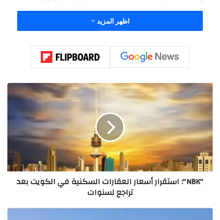
اظهر المزيد
"
N
B
K
"
:
ا
س
ت
"NBK": استقرار أسعار العقارات السكنية في الكويت بعد
ق
تراجع لسنوات
ر
ا
ر
"