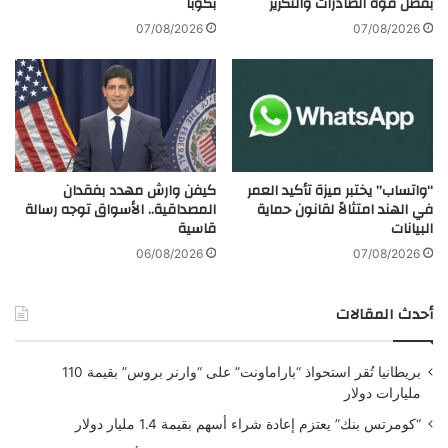
بفضل قوة الصادرات والتكرير
بكوبا
ا
و
07/08/2026
07/08/2026
ل
ق
ك
ي
و
ع
ي
ع
ت
ق
ب
د
ع
ب
د
كيفن وارش مهدد بفقدان
“واتساب” يختبر ميزة تأكيد العمر
ق
المصداقية.. الأسواق توجه رسالة
في الهند امتثالاً لقانون حماية
ت
ي
قاسية
البيانات
ر
م
ا
ة
06/08/2026
07/08/2026
ج
4
ع
8
أحدث المقالات
ل
0
س
م
ن
ل
بريطانيا تُقر استحواذ “باراماونت” على “وارنر بروس” بقيمة 110
و
ي
مليارات دولار
ا
و
ت
ن
“كومرتس بنك” يعتزم إعادة شراء أسهم بقيمة 1.4 مليار دولار
د