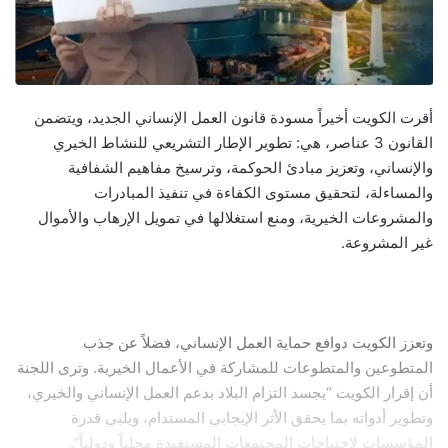
أقرت الكويت أخيراً مسودة قانون العمل الإنساني الجديد، ويتضمن
القانون 3 عناصر، هي: تطوير الإطار التشريعي للنشاط الخيري
والإنساني، وتعزيز مبادئ الحوكمة، وترسيخ مفاهيم الشفافية
والمساءلة، لتحقيق مستوى الكفاءة في تنفيذ المبادرات
والمشروعات الخيرية، ومنع استغلالها في تمويل الإرهاب والأموال
غير المشروعة.
وتعزز الكويت دوافع حماية العمل الإنساني، فضلاً عن جذب
المتطوعين والمتطوعات للمشاركة في الأعمال الخيرية. وترى اللجنة
أن إقرار الكويت “يجسد التزام البلاد بدعم العمل الإنساني والخيري،
وتطوير أدواته بما يحقق الأثر الإيجابي المستدام، ويلبي قدرة
المؤسسات لاحتياجات المجتمعات المستفيدة محلياً ودولياً”.