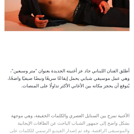
أطلق الفنان اللبناني جاد عز أغنيته الجديدة بعنوان “متر وسبعين”،
وهي عمل موسيقي شبابي يحمل إيقاعًا سريعًا ونبضًا صيفيًا واضحًا،
يُتوقع أن يحجز مكانه بين الأغاني الأكثر تداولًا على المنصات.
الأغنية تمزج بين الستايل العصري والكلمات الخفيفة، وهي موجهة
بشكل واضح إلى جمهور الشباب الباحث عن الطاقات الإيجابية
والموسيقى الراقصة. وقد تم إصدار الفيديو الرسمي للكلمات على