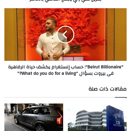
ا
ر
"
ا
B
ت
e
ي
i
ة
r
"
u
و
t
ه
B
م
i
"Beirut Billionaire": حساب إنستغرام يكشف حياة الرفاهية
"
l
في بيروت بسؤال "What do you do for a living?"
ت
l
ط
i
ل
o
مقالات ذات صلة
ق
n
أ
a
غ
i
ن
r
ي
e
ت
"
ه
: