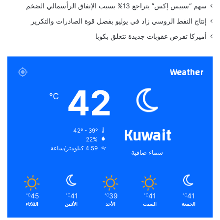
سهم “سبيس إكس” يتراجع 13% بسبب الإنفاق الرأسمالي الضخم
إنتاج النفط الروسي زاد في يوليو بفضل قوة الصادرات والتكرير
أميركا تفرض عقوبات جديدة تتعلق بكوبا
Weather
42
℃
Kuwait
42º - 39º
22%
4.59 كيلومتر/ساعة
سماء صافية
45
41
39
41
41
℃
℃
℃
℃
℃
الجمعة
السبت
الأحد
الأثنين
الثلاثاء