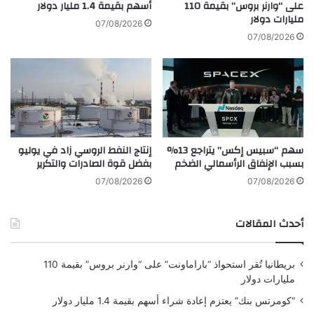
ا
على “وارنر بروس” بقيمة 110
أسهم بقيمة 1.4 مليار دولار
ل
مليارات دولار
"
ع
07/08/2026
b
ل
07/08/2026
y
ا
s
م
h
ت
a
ه
m
ا
s
ا
"
ل
سهم “سبيس إكس” يتراجع 13%
إنتاج النفط الروسي زاد في يوليو
ت
بسبب الإنفاق الرأسمالي الضخم
بفضل قوة الصادرات والتكرير
ج
ا
07/08/2026
07/08/2026
ر
ي
أحدث المقالات
ة
بريطانيا تُقر استحواذ “باراماونت” على “وارنر بروس” بقيمة 110
مليارات دولار
“كومرتس بنك” يعتزم إعادة شراء أسهم بقيمة 1.4 مليار دولار