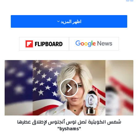
اظهر المزيد
ش
م
س
ا
ل
ك
و
View this post on Instagram
ي
ت
شمس الكويتية تصل لوس أنجلوس لإطلاق عطرها
ي
"byshams"
ة
ت