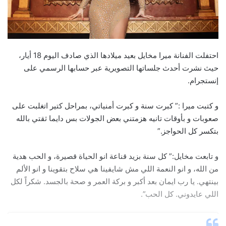
احتفلت الفنانة ميرا مخايل بعيد ميلادها الذي صادف اليوم 18 أيار،
حيث نشرت أحدث جلساتها التصويرية عبر حسابها الرسمي على
إنستجرام.
و كتبت ميرا :” كبرت سنة و كبرت أمنياتي، بمراحل كتير اتغلبت على
صعوبات و بأوقات تانيه هزمتني بعض الجولات بس دايما ثقتي بالله
بتكسر كل الحواجز.”
و تابعت مخايل:” كل سنة بزيد قناعة انو الحياة قصيرة، و الحب هدية
من الله، و انو النعمة اللي مش شايفينا هي سلاح بتقوينا و انو الألم
بينتهي. يا رب ايمان بعد أكبر و بركة العمر و صحة بالجسد. شكراً لكل
اللي عايدوني. كل الحب”.