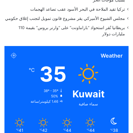
د
تركيا تقيد الملاحة في البحر الأسود عقب تصاعد الهجمات
ة
ج
مجلس الشيوخ الأميركي يقر مشروع قانون تمويل لتجنب إغلاق حكومي
و
بريطانيا تُقر استحواذ “باراماونت” على “وارنر بروس” بقيمة 110
ا
مليارات دولار
ئ
ز
م
ر
Weather
م
35
و
℃
ق
ة
ف
Kuwait
38º - 35º
ي
50%
م
1.46 كيلومتر/ساعة
سماء صافية
ج
ا
ل
ه
"
41
42
44
44
38
℃
℃
℃
℃
℃