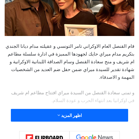
قام القنصل العام الاوكراني تامر التونسي و عقيلته مدام ديانا الجندي
بتكريم مدام ميراي حايك لجهودها المميزة في ادارة سلسلة مطاعم
ام شريف و منح سعادة القنصل وسام الصداقة اللبنانية الاوكرانية و
شهادة تقدير للسيدة ميراي ضمن حفل ضم العديد من الشخصيات
المهمة و الاصدقاء.
و تمنى سعادة القنصل من السيدة ميراي افتتاح مطاعم ام شريف
في اوكرانيا بعد انتهاء الحرب و عودة السلام.
اظهر المزيد