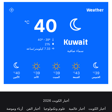
Weather
40
℃
Kuwait
40º - 39º
21%
7.33 كيلومتر/ساعة
سماء صافية
40
39
39
43
39
℃
℃
℃
℃
℃
الخميس
الجمعة
السبت
الأحد
الأثنين
أخبار الكويت 2026
أخبار الكويت
أخبار عالمية
علوم وتكنولوجيا
أخبار الفن
أزياء وموضة