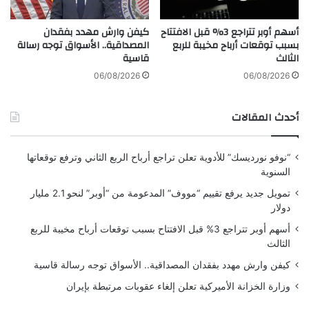
س
ة
أسهم أوبر تتراجع 3% قبل الافتتاح
كيفن وارش مهدد بفقدان
ت
بسبب توقعات أرباح مخيبة للربع
المصداقية.. الأسواق توجه رسالة
ص
الثالث
قاسية
و
ي
06/08/2026
06/08/2026
ر
أحدث المقالات
“نوفو نورديسك” للأدوية تعلن تراجع أرباح الربع الثاني وترفع توقعاتها
السنوية
تمويل جديد يرفع تقييم “مووف” المدعومة من “أوبر” لنحو 2.1 مليار
دولار
أسهم أوبر تتراجع 3% قبل الافتتاح بسبب توقعات أرباح مخيبة للربع
الثالث
كيفن وارش مهدد بفقدان المصداقية.. الأسواق توجه رسالة قاسية
وزارة الخزانة الأميركية تعلن إلغاء عقوبات مرتبطة بإيران