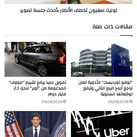
ر
ي
لوليتا صهيون تخطف الأنظار بأحدث جلسة تصوير
ب
و
أ
ن
ح
ت
مقالات ذات صلة
د
خ
ث
ط
ظ
ف
ه
ا
و
ل
ر
أ
ن
ظ
ا
“نوفو نورديسك” للأدوية تعلن
تمويل جديد يرفع تقييم “مووف”
تراجع أرباح الربع الثاني وترفع
المدعومة من “أوبر” لنحو 2.1
ر
توقعاتها السنوية
مليار دولار
ب
أ
06/08/2026
06/08/2026
ح
د
ث
ج
ل