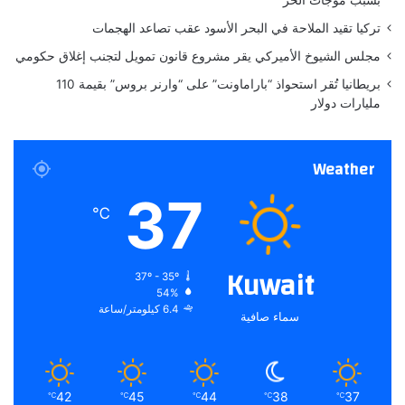
إ
تركيا تقيد الملاحة في البحر الأسود عقب تصاعد الهجمات
ع
ل
مجلس الشيوخ الأميركي يقر مشروع قانون تمويل لتجنب إغلاق حكومي
ا
بريطانيا تُقر استحواذ “باراماونت” على “وارنر بروس” بقيمة 110
م
مليارات دولار
ي
ة
Weather
37
℃
Kuwait
37º - 35º
54%
6.4 كيلومتر/ساعة
سماء صافية
42
45
44
38
37
℃
℃
℃
℃
℃