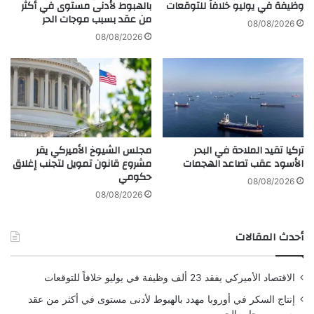
ر
وظيفة في يوليو خلافاً للتوقعات
بالهبوط لأدنى مستوى في أكثر
أ
من عقد بسبب موجات الحر
ي
ح
08/08/2026
ق
د
08/08/2026
ه
ث
ا
ظ
ف
ه
ي
و
م
ر
خ
ت
تركيا تقيد الملاحة في البحر
مجلس الشيوخ الأميركي يقر
ل
الأسود عقب تصاعد الهجمات
مشروع قانون تمويل لتجنب إغلاق
ف
حكومي
ا
08/08/2026
ل
08/08/2026
م
ج
أحدث المقالات
ا
ل
ا
الاقتصاد الأميركي يفقد 23 ألف وظيفة في يوليو خلافاً للتوقعات
ت
ا
إنتاج السكر في أوروبا مهدد بالهبوط لأدنى مستوى في أكثر من عقد
ل
بسبب موجات الحر