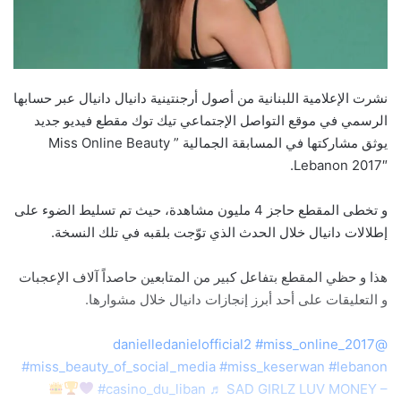
نشرت الإعلامية اللبنانية من أصول أرجنتينية دانيال دانيال عبر حسابها
الرسمي في موقع التواصل الإجتماعي تيك توك مقطع فيديو جديد
يوثق مشاركتها في المسابقة الجمالية ” Miss Online Beauty
Lebanon 2017″.
و تخطى المقطع حاجز 4 مليون مشاهدة، حيث تم تسليط الضوء على
إطلالات دانيال خلال الحدث الذي توّجت بلقبه في تلك النسخة.
هذا و حظي المقطع بتفاعل كبير من المتابعين حاصداً آلاف الإعجبات
و التعليقات على أحد أبرز إنجازات دانيال خلال مشوارها.
#miss_online_2017
@danielledanielofficial2
#miss_beauty_of_social_media
#miss_keserwan
#lebanon
#casino_du_liban
♬ SAD GIRLZ LUV MONEY –