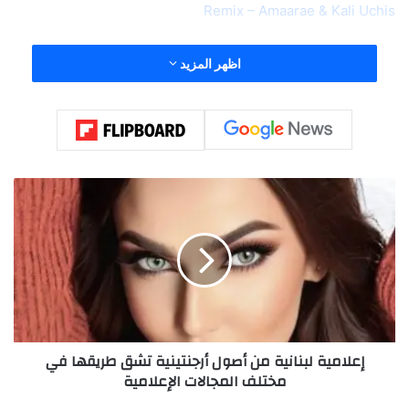
Remix – Amaarae & Kali Uchis
اظهر المزيد
إ
ع
ل
ا
م
ي
ة
ل
ب
إعلامية لبنانية من أصول أرجنتينية تشق طريقها في
ن
مختلف المجالات الإعلامية
ا
ن