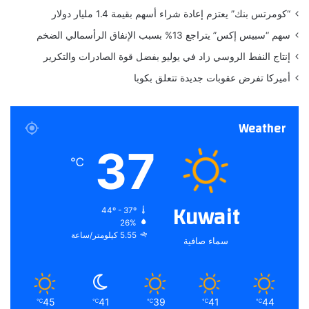
s
ط
“كومرتس بنك” يعتزم إعادة شراء أسهم بقيمة 1.4 مليار دولار
s
ب
سهم “سبيس إكس” يتراجع 13% بسبب الإنفاق الرأسمالي الضخم
u
ي
r
ع
إنتاج النفط الروسي زاد في يوليو بفضل قوة الصادرات والتكرير
I
ي
أميركا تفرض عقوبات جديدة تتعلق بكوبا
n
s
t
Weather
a
g
37
r
℃
a
m
.
Kuwait
44º - 37º
26%
5.55 كيلومتر/ساعة
سماء صافية
45
41
39
41
44
℃
℃
℃
℃
℃