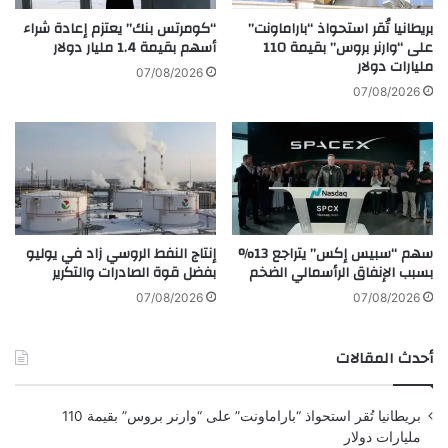
و
i
د
بريطانيا تُقر استحواذ “باراماونت”
“كومرتس بنك” يعتزم إعادة شراء
p
على “وارنر بروس” بقيمة 110
أسهم بقيمة 1.4 مليار دولار
ة
مليارات دولار
r
ع
07/08/2026
o
ا
07/08/2026
p
ل
o
ي
s
ة
e
ل
d
ت
i
ع
v
ز
سهم “سبيس إكس” يتراجع 13%
إنتاج النفط الروسي زاد في يوليو
e
ي
بسبب الإنفاق الرأسمالي الضخم
بفضل قوة الصادرات والتكرير
r
ز
s
ا
07/08/2026
07/08/2026
s
ل
e
ج
أحدث المقالات
r
م
v
ا
i
ل
بريطانيا تُقر استحواذ “باراماونت” على “وارنر بروس” بقيمة 110
c
ا
مليارات دولار
e
ل