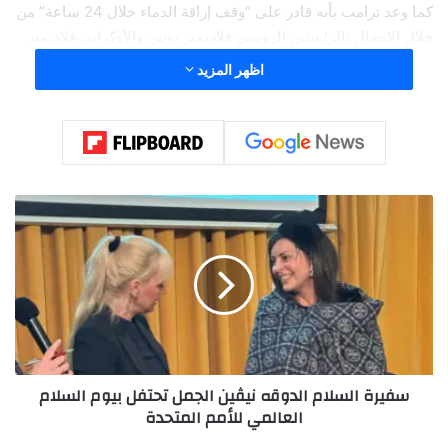
كما وعد ترامب بأنه قادر على “وقف إراقة الدماء خلال 24 ساعة” من
خلال الاتصال بالرئيسين الروسي فلاديمير بوتين والأوكراني فلاديمير
زيلينسكي.
اظهر المزيد
يذكر أن ترامب تغيب عن المناظرة التمهيدية الرئاسية الثانية للحزب
الجمهوري، وشارك بدلا من ذلك في احتجاج لعمال صناعة السيارات
المضربين.
س
ف
ي
ر
ة
ا
ل
س
ل
سفيرة السلام الدوقه نيڤين الجمل تحتفل بيوم السلام
ا
العالمي للأمم المتحدة
م
ا