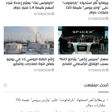
ي
ي
بريطانيا تُقر استحواذ “باراماونت”
“كومرتس بنك” يعتزم إعادة شراء
و
م
على “وارنر بروس” بقيمة 110
أسهم بقيمة 1.4 مليار دولار
م
مليارات دولار
ن
07/08/2026
ا
ا
07/08/2026
ل
غ
س
و
ل
ر
ا
ن
م
و
ا
ك
ل
ا
سهم “سبيس إكس” يتراجع 13%
إنتاج النفط الروسي زاد في يوليو
ع
ر
بسبب الإنفاق الرأسمالي الضخم
بفضل قوة الصادرات والتكرير
ا
ا
ل
ب
07/08/2026
07/08/2026
م
ا
ي
خ
أحدث المقالات
ل
خ
ل
و
أ
ف
بريطانيا تُقر استحواذ “باراماونت” على “وارنر بروس” بقيمة 110
م
ا
مليارات دولار
م
م
ا
ن