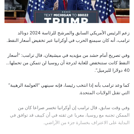
زعم الرئيس الأمريكي السابق والمرشح للرئاسة 2024 دونالد
ترامب، أنه كان سيمنع الحرب في أوكرانيا عبر تخفيض أسعار النفط.
وفي تصريح أمام حشد من مؤيديه في ميشيغان، قال ترامب: “أسعار
النفط كانت ستنخفض للغاية لدرجة أن روسيا لن تتمكن من تحملها…
40 دولارا للبرميل”.
كما وعد ترامب بأنه إذا انتخب رئيسا، فإنه سينهي “العولمة الرهيبة”
التي تقتل الولايات المتحدة.
وفي وقت سابق، قال ترامب إن أوكرانيا تخسر صراعا كان من
الممكن تجنبه مع روسيا، معربا عن ثقته في أن كييف قد توافق في
البداية على الاعتراف بخسارة جزء من الأراضي.