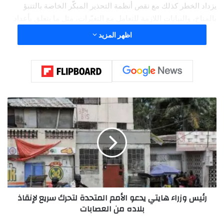
يزداد الخطر كذلك مع نقص أنظمة التحذير المبكّر الخاصة بالتنبؤ
بالمناخ، والبيانات اللازمة للتعامل مع التغيّرات، مثل ما يتعلق بأعداد
المواطنين في المناطق المنكوبة، وعدد من يمكن أن ينتقل منهم إلى
اظهر المزيد
أماكن أخرى.
هذا يتطلب منا العمل بشكل جديّ لدعم خطط جمع وتحليل البيانات
على أسس علمية، لتسهم في التخطيط لحماية الأرواح والممتلكات
وتحسين حياة البشر.
ر
ئ
ي
س
و
ز
ر
ا
ء
رئيس وزراء هايتي يدعو الأمم المتحدة لتحرك سريع لإنقاذ
ه
بلاده من العصابات
ا
ي