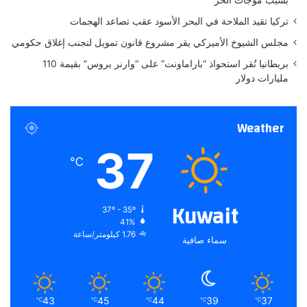
ص
تركيا تقيد الملاحة في البحر الأسود عقب تصاعد الهجمات
ا
ب
مجلس الشيوخ الأميركي يقر مشروع قانون تمويل لتجنب إغلاق حكومي
ا
بريطانيا تُقر استحواذ “باراماونت” على “وارنر بروس” بقيمة 110
ت
مليارات دولار
Weather
37
℃
Kuwait
37º - 35º
41%
1.76 كيلومتر/ساعة
سماء صافية
43
45
44
39
37
℃
℃
℃
℃
℃