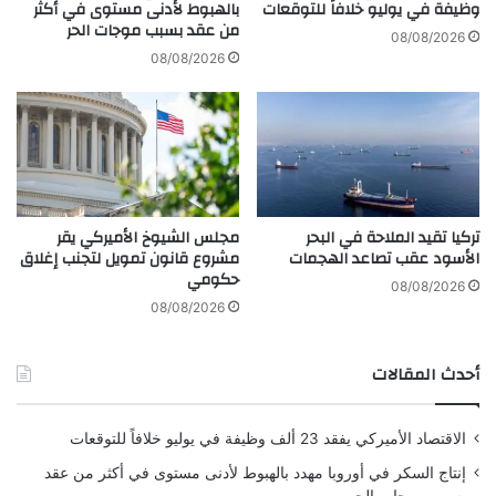
ر
وظيفة في يوليو خلافاً للتوقعات
بالهبوط لأدنى مستوى في أكثر
ا
من عقد بسبب موجات الحر
ك
ت
08/08/2026
س
ص
08/08/2026
ر
ح
ي
ح
ع
خ
ل
ط
إ
أ
ن
ع
ق
د
تركيا تقيد الملاحة في البحر
مجلس الشيوخ الأميركي يقر
ا
د
الأسود عقب تصاعد الهجمات
مشروع قانون تمويل لتجنب إغلاق
ذ
ق
حكومي
ب
ت
08/08/2026
ل
ل
08/08/2026
ا
ى
د
ا
أحدث المقالات
ه
ل
م
إ
ن
ع
الاقتصاد الأميركي يفقد 23 ألف وظيفة في يوليو خلافاً للتوقعات
ا
ص
ل
ا
إنتاج السكر في أوروبا مهدد بالهبوط لأدنى مستوى في أكثر من عقد
ع
ر
بسبب موجات الحر