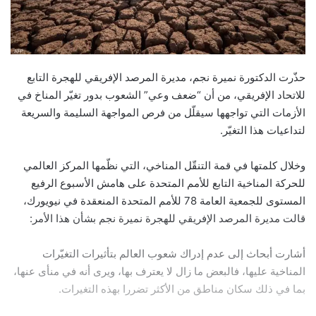
حذّرت الدكتورة نميرة نجم، مديرة المرصد الإفريقي للهجرة التابع
للاتحاد الإفريقي، من أن “ضعف وعي” الشعوب بدور تغيّر المناخ في
الأزمات التي تواجهها سيقلّل من فرص المواجهة السليمة والسريعة
لتداعيات هذا التغيّر.
وخلال كلمتها في قمة التنقّل المناخي، التي نظّمها المركز العالمي
للحركة المناخية التابع للأمم المتحدة على هامش الأسبوع الرفيع
المستوى للجمعية العامة 78 للأمم المتحدة المنعقدة في نيويورك،
قالت مديرة المرصد الإفريقي للهجرة نميرة نجم بشأن هذا الأمر:
أشارت أبحاث إلى عدم إدراك شعوب العالم بتأثيرات التغيّرات
المناخية عليها، فالبعض ما زال لا يعترف بها، ويرى أنه في منأى عنها،
بما في ذلك سكان مناطق من الأكثر تضررا بهذه التغيرات.