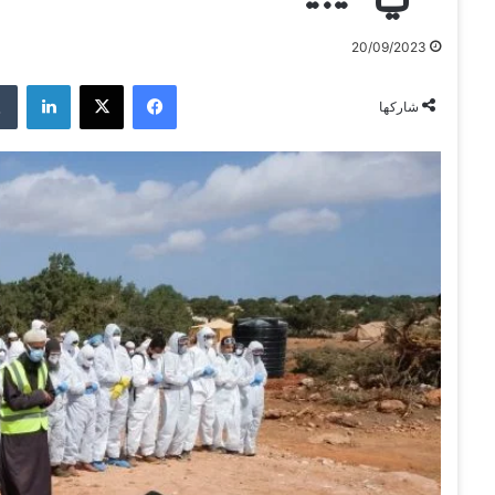
20/09/2023
فيسبوك
‫X
لينكدإن
شاركها