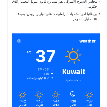
مجلس الشيوخ الأميركي يقر مشروع قانون تمويل لتجنب إغلاق
حكومي
بريطانيا تُقر استحواذ “باراماونت” على “وارنر بروس” بقيمة
110 مليارات دولار
Weather
37
℃
Kuwait
37º - 35º
45%
6.21 كيلومتر/ساعة
سماء صافية
42
45
44
38
37
℃
℃
℃
℃
℃
الأحد
الأثنين
الثلاثاء
الأربعاء
الخميس