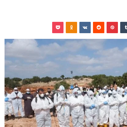
‏Tumblr
بينتيريست
‏Reddit
‏VKontakte
Odnoklassniki
‫Pocket