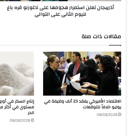
ت
أذريبجان تعلن استمرار هجومها على ناغورنو قره باغ
ع
لليوم الثاني على التوالي
ل
ن
ا
س
مقالات ذات صلة
ت
م
ر
ا
ر
ه
ج
و
م
ه
الاقتصاد الأميركي يفقد 23 ألف وظيفة في
إنتاج السكر في أور
ا
يوليو خلافاً للتوقعات
مستوى في أكثر م
ع
الحر
08/08/2026
ل
08/08/2026
ى
ن
ا