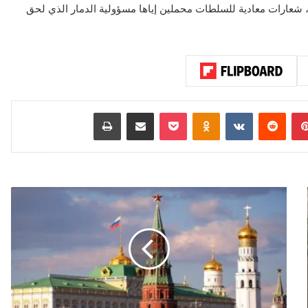
، شعارات معادية للسلطات محملين إياها مسؤولية الدمار الذي لحق
بينتيريست
‏Reddit
‏VKontakte
Odnoklassniki
‫Pocket
مشاركة عبر البريد
طباعة
ا
ل
ك
ر
م
ل
ي
ن