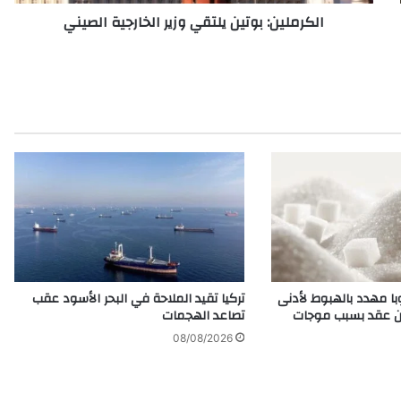
:
الكرملين: بوتين يلتقي وزير الخارجية الصيني
ب
و
ت
ي
ن
ي
ل
ت
ق
ي
و
ز
ي
ر
ا
وبا مهدد بالهبوط لأدنى
تركيا تقيد الملاحة في البحر الأسود عقب
ل
ن عقد بسبب موجات
تصاعد الهجمات
خ
08/08/2026
ا
ر
ج
ي