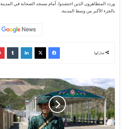
وردد المتظاهرون الذين احتشدوا، أمام مسجد الصحابة في المدينة
بالجزء الأكبر من وسط المدينة.
فيسبوك
‫X
لينكدإن
‏Tumblr
شاركها
أ
ذ
ر
ي
ب
ج
ا
ن