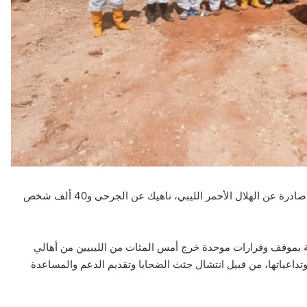
خلفت الكارثة 11300 قتيل و10000 مفقود حتى الآن طبقا لتقارير صادرة عن الهلال الأحمر الليبي، ناهيك عن الجرحى و40 ألف شخص
 بموقف وقرارات موحدة خرج أمس المئات من الليبيين من أهالي
تداعياتها، من قبيل انتشال جثث الضحايا وتقديم الدعم والمساعدة