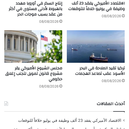
ء
ة
الاقتصاد الأميركي يفقد 23 ألف
إنتاج السكر في أوروبا مهدد
ا
"
وظيفة في يوليو خلافاً للتوقعات
بالهبوط لأدنى مستوى في أكثر
ل
من عقد بسبب موجات الحر
م
08/08/2026
ه
ن
08/08/2026
ج
ل
و
ق
م
ا
ا
ح
ل
ي
م
ك
ض
و
تركيا تقيد الملاحة في البحر
مجلس الشيوخ الأميركي يقر
ا
ر
الأسود عقب تصاعد الهجمات
مشروع قانون تمويل لتجنب إغلاق
د
و
حكومي
ن
08/08/2026
ا
08/08/2026
م
ن
أحدث المقالات
م
و
د
الاقتصاد الأميركي يفقد 23 ألف وظيفة في يوليو خلافاً للتوقعات
ي
ر