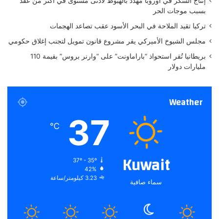
إنتاج السكر في أوروبا مهدد بالهبوط لأدنى مستوى في أكثر من عقد
ن
بسبب موجات الحر
ا
تركيا تقيد الملاحة في البحر الأسود عقب تصاعد الهجمات
و
ف
مجلس الشيوخ الأميركي يقر مشروع قانون تمويل لتجنب إغلاق حكومي
ا
بريطانيا تُقر استحواذ “باراماونت” على “وارنر بروس” بقيمة 110
ي
مليارات دولار
ز
ر
Weather
37
℃
Kuwait
37º - 35º
42%
3.23 كيلومتر/ساعة
سماء صافية