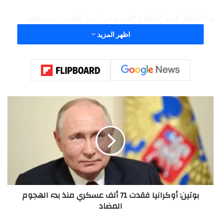
وندّد ناطق باسم السفارة الصينية في لندن بالحديث عن توقيف
الشخصين بشبهة “تزويد الصين بمعلومات استخبارية”.
اظهر المزيد
وأضاف في بيان ليل الأحد: “الزعم بالاشتباه بأن الصين تقوم بسرقة
المعلومات الاستخبارية البريطانية هو أمر مختلق بالكامل وافتراء
خبيث”.
ب
و
ت
ي
ن
:
أ
و
ك
بوتين: أوكرانيا فقدت 71 ألف عسكري منذ بدء الهجوم
ر
المضاد
ا
ن