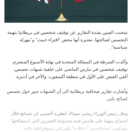
شجبت الصين بشدة التقارير عن توقيف شخصين في بريطانيا بتهمة
التجسس لصالحها، معتبرة أنها محض “افتراء خبيث” و”مهزلة
سياسية”.
وأكدت الشرطة في المملكة المتحدة في نهاية الأسبوع المنصرم،
توقيف شخصين في مارس الماضي على خلفية شبهات تجسس،
ألقي القبض على الأول في منطقة أكسفورد، والآخر في أدنبره.
وأشارت تقارير صحافية بريطانية الى أن الشبهات تدور حول تجسس
لصالح بكين.
ونقل رئيس الوزراء ريشي سوناك لنظيره الصيني لي تشيانغ خلال
اجتماع بينهما على هامش قمة مجموعة العشرين التي استضافتها
نيودلهي، استياءه من “تدخلات” بكين في ديموقراطية بلاده.