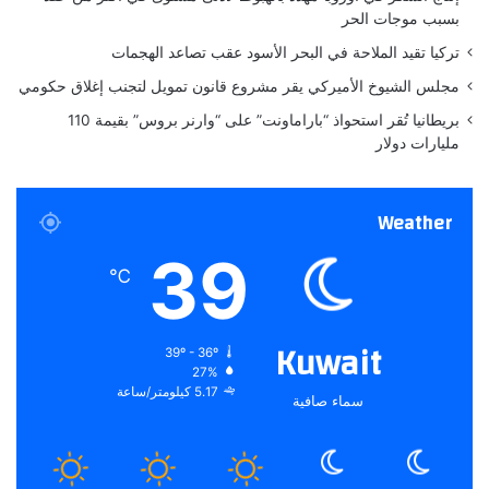
بسبب موجات الحر
تركيا تقيد الملاحة في البحر الأسود عقب تصاعد الهجمات
مجلس الشيوخ الأميركي يقر مشروع قانون تمويل لتجنب إغلاق حكومي
بريطانيا تُقر استحواذ “باراماونت” على “وارنر بروس” بقيمة 110
مليارات دولار
Weather
39
℃
Kuwait
39º - 36º
27%
5.17 كيلومتر/ساعة
سماء صافية