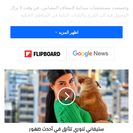
وخصصت مستشفيات ميدانية لإسعاف المصابين، في وقت لا يزال
الوصول فيه إلى القرى والبلدات النائية في المناطق الجبلية
المتضررة، صعبا إذ يتطلب فتح الطرق والمسالك الجبلية، التي
تقطعت من جراء الزلزال، وفقا لناشطين محليين.
اظهر المزيد
س
ت
ي
ف
ا
ن
ي
ت
ن
ستيفاني تنوري تتألق في أحدث ظهور
و