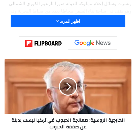
ونشرت وسائل إعلام مملوكة للدولة صورا للزعيم الكوري الشمالي
وهو يقف في ساحة بناء السفن محاطا بعدد من ضباط البحرية وفي
الخلفية غواصة سوداء عملاقة.
اظهر المزيد
ا
ل
خ
ا
ر
ج
ي
ة
ا
الخارجية الروسية: معالجة الحبوب في تركيا ليست بديلة
ل
عن صفقة الحبوب
ر
و