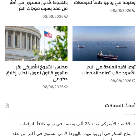
ي
وظيفة في يوليو خلافاً للتوقعات
بالهبوط لأدنى مستوى في أكثر
ح
من عقد بسبب موجات الحر
ا
ة
08/08/2026
ل
م
08/08/2026
ي
ر
س
ب
ت
ح
ب
ة
د
و
ي
ت
ل
ع
تركيا تقيد الملاحة في البحر
مجلس الشيوخ الأميركي يقر
ة
ا
الأسود عقب تصاعد الهجمات
مشروع قانون تمويل لتجنب إغلاق
ع
و
حكومي
ن
ن
08/08/2026
ص
ع
08/08/2026
ف
س
ق
ك
أحدث المقالات
ة
ر
ا
ي
ل
الاقتصاد الأميركي يفقد 23 ألف وظيفة في يوليو خلافاً للتوقعات
ح
ب
إنتاج السكر في أوروبا مهدد بالهبوط لأدنى مستوى في أكثر من عقد
و
بسبب موجات الحر