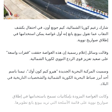
شارك زعيم كوريا الشمالية، كيم جونغ أون، في احتفال بكشف
النقاب عما تقول بيونغ يانغ إنه أول غواصة يمكن استخدامها في
إطلاق صواريخ نووية.
وقالت وسائل إعلام رسمية إن هذه الغواصة حققت “قفزات واسعة”
على صعيد تعزيز قوى الردع النووي لكوريا الشمالية.
وسميت المركبة البحرية الجديدة “هيرو كيم كون أوك”، تيمنا باسم
أحد أبرز ضباط البحرية الكورية الشمالية والشخصيات التاريخية في
البلاد.
وكانت الغواصة المزودة بإمكانيات تسمح باستخدامها في إطلاق
صواريخ نووية على قائمة الأسلحة التي تريد بيونغ يانغ تطويرها.