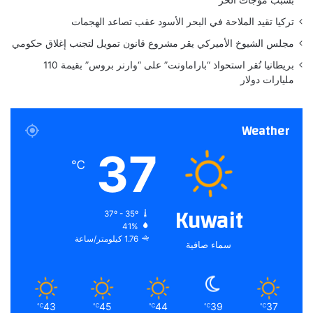
ب
تركيا تقيد الملاحة في البحر الأسود عقب تصاعد الهجمات
مجلس الشيوخ الأميركي يقر مشروع قانون تمويل لتجنب إغلاق حكومي
بريطانيا تُقر استحواذ “باراماونت” على “وارنر بروس” بقيمة 110
مليارات دولار
Weather
37
℃
Kuwait
37º - 35º
41%
1.76 كيلومتر/ساعة
سماء صافية
43
45
44
39
37
℃
℃
℃
℃
℃