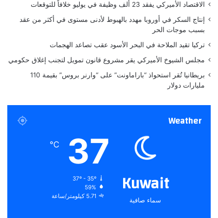
الاقتصاد الأميركي يفقد 23 ألف وظيفة في يوليو خلافاً للتوقعات
إ
ط
إنتاج السكر في أوروبا مهدد بالهبوط لأدنى مستوى في أكثر من عقد
ل
بسبب موجات الحر
ا
تركيا تقيد الملاحة في البحر الأسود عقب تصاعد الهجمات
ل
ا
مجلس الشيوخ الأميركي يقر مشروع قانون تمويل لتجنب إغلاق حكومي
ت
بريطانيا تُقر استحواذ “باراماونت” على “وارنر بروس” بقيمة 110
ع
مليارات دولار
ل
ى
ا
Weather
ل
س
37
ج
℃
ا
د
ا
Kuwait
37º - 35º
ل
59%
أ
5.71 كيلومتر/ساعة
سماء صافية
ح
م