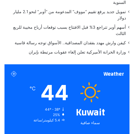
السنوية
ف
ا
ي
تمويل جديد يرفع تقييم “مووف” المدعومة من “أوبر” لنحو 2.1 مليار
أ
دولار
و
أسهم أوبر تتراجع 3% قبل الافتتاح بسبب توقعات أرباح مخيبة للربع
ك
الثالث
ر
ا
كيفن وارش مهدد بفقدان المصداقية.. الأسواق توجه رسالة قاسية
ن
وزارة الخزانة الأميركية تعلن إلغاء عقوبات مرتبطة بإيران
ي
ا
Weather
44
℃
Kuwait
44º - 38º
25%
5.4 كيلومتر/ساعة
سماء صافية