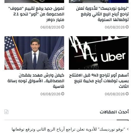
ى
ي
ب
“نوفو نورديسك” للأدوية تعلن
تمويل جديد يرفع تقييم “مووف”
و
تراجع أرباح الربع الثاني وترفع
المدعومة من “أوبر” لنحو 2.1
إ
توقعاتها السنوية
مليار دولار
م
ط
م
ل
06/08/2026
06/08/2026
ق
ا
ت
ق
ر
ن
ح
ا
و
ر
س
ف
ا
ي
أسهم أوبر تتراجع 3% قبل الافتتاح
كيفن وارش مهدد بفقدان
ط
م
بسبب توقعات أرباح مخيبة للربع
المصداقية.. الأسواق توجه رسالة
ت
د
الثالث
قاسية
ه
ي
ل
ن
06/08/2026
06/08/2026
ل
ة
ت
أ
أحدث المقالات
س
و
و
ت
ي
ا
“نوفو نورديسك” للأدوية تعلن تراجع أرباح الربع الثاني وترفع توقعاتها
ة
و