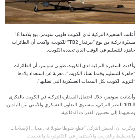
أعلنت السفيرة التركية لدى الكويت طوبى سونمز، بيع بلادها 18
مسيّرة تركية من نوع “بيرقدار TB2” للكويت، وأكدت أن الطائرات
جاهزة للتسليم في الوقت الذي تحدده الكويت.
وأكدت السفيرة التركية لدى الكويت طوبى سونمز، أن الطائرات
“جاهزة للتسليم وقتما تشاء الكويت”، معربة عن استعداد بلادها
“لتزويد الكويت بكل المعدات العسكرية التي تطلبها”.
وأشادت سونمز، خلال احتفال السفارة التركية في الكويت بالذكرى
الـ101 للنصر التركي، بمستوى التعاون العسكري والأمني بين البلدين،
وسعيهما إلى تحسين القدرات الدفاعية.
وذكرت أن الجيش التركي “قطع شوطا طويلا في مجال الإصلاحات
والتخطيط والتدريب والاستثمار في التكنولوجيا والتحديث