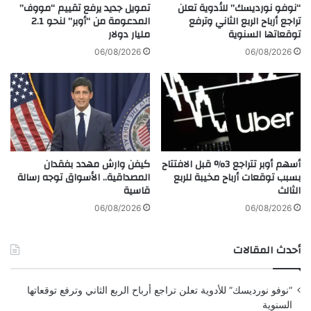
ي
ا
“نوفو نورديسك” للأدوية تعلن
تمويل جديد يرفع تقييم “مووف”
ن
ل
تراجع أرباح الربع الثاني وترفع
المدعومة من “أوبر” لنحو 2.1
ا
توقعاتها السنوية
مليار دولار
د
ل
ر
06/08/2026
06/08/2026
ك
ا
و
س
ي
ي
ت
ة
و
و
ا
ف
ل
ق
أسهم أوبر تتراجع 3% قبل الافتتاح
كيفن وارش مهدد بفقدان
م
ش
بسبب توقعات أرباح مخيبة للربع
المصداقية.. الأسواق توجه رسالة
م
ر
الثالث
قاسية
ل
و
ك
ط
06/08/2026
06/08/2026
ة
ا
ا
ل
أحدث المقالات
ل
ج
م
ه
ت
ا
“نوفو نورديسك” للأدوية تعلن تراجع أرباح الربع الثاني وترفع توقعاتها
ح
ت
السنوية
د
ا