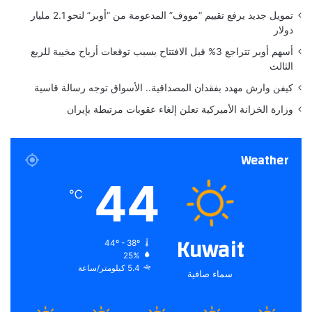
ة
ل
تمويل جديد يرفع تقييم “مووف” المدعومة من “أوبر” لنحو 2.1 مليار
ح
دولار
ك
أسهم أوبر تتراجع 3% قبل الافتتاح بسبب توقعات أرباح مخيبة للربع
و
الثالث
م
ي
كيفن وارش مهدد بفقدان المصداقية.. الأسواق توجه رسالة قاسية
ة
وزارة الخزانة الأميركية تعلن إلغاء عقوبات مرتبطة بإيران
Weather
44
℃
Kuwait
44º - 38º
25%
5.4 كيلومتر/ساعة
سماء صافية