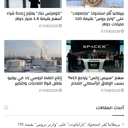
ا
ل
ب
ن
بريطانيا تُقر استحواذ “باراماونت”
“كومرتس بنك” يعتزم إعادة شراء
ع
ع
على “وارنر بروس” بقيمة 110
أسهم بقيمة 1.4 مليار دولار
د
مليارات دولار
ن
07/08/2026
ع
م
07/08/2026
د
ق
م
ت
ت
ل
ك
أ
ر
ك
ي
ث
م
ر
سهم “سبيس إكس” يتراجع 13%
إنتاج النفط الروسي زاد في يوليو
ر
م
بسبب الإنفاق الرأسمالي الضخم
بفضل قوة الصادرات والتكرير
ي
ن
ه
4
07/08/2026
07/08/2026
ا
.
م
8
أحدث المقالات
ع
أ
ب
ل
د
ف
بريطانيا تُقر استحواذ “باراماونت” على “وارنر بروس” بقيمة 110
ا
ج