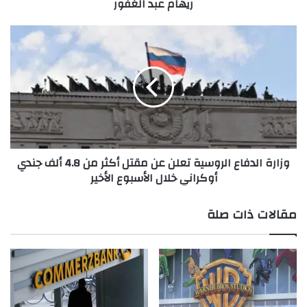
ريهام عبد الغفور
ت
ق
د
و
م
ز
ه
ا
ر
ر
ج
ة
ا
ا
ن
ل
ا
د
ل
ف
وزارة الدفاع الروسية تعلن عن مقتل أكثر من 4.8 ألف جندي
ق
ا
أوكراني خلال الأسبوع الأخير
ا
ع
ه
ا
ر
ل
مقالات ذات صلة
ة
ر
ل
و
ل
س
د
ي
ر
ة
ا
ت
م
ع