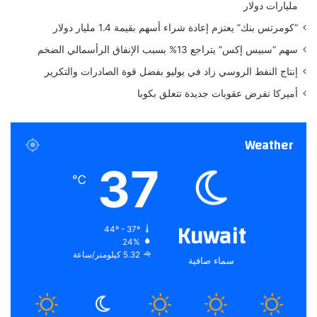
مليارات دولار
ل
ن
غ
د
“كومرتس بنك” يعتزم إعادة شراء أسهم بقيمة 1.4 مليار دولار
ف
ي
سهم “سبيس إكس” يتراجع 13% بسبب الإنفاق الرأسمالي الضخم
و
أ
ر
و
إنتاج النفط الروسي زاد في يوليو بفضل قوة الصادرات والتكرير
ك
أميركا تفرض عقوبات جديدة تتعلق بكوبا
ر
ا
ن
Weather
ي
خ
37
ل
℃
ا
ل
ا
Kuwait
44º - 37º
ل
24%
أ
5.32 كيلومتر/ساعة
سماء صافية
س
ب
و
ع