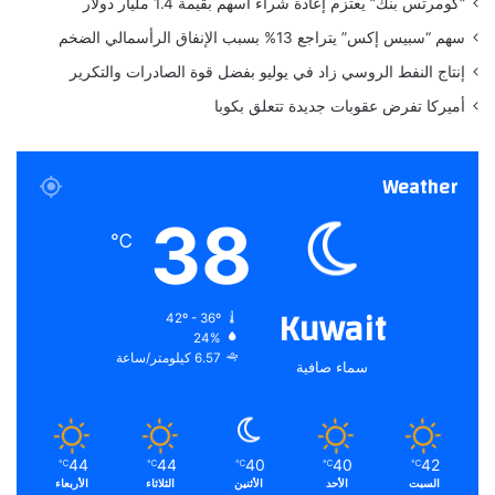
“كومرتس بنك” يعتزم إعادة شراء أسهم بقيمة 1.4 مليار دولار
ن
سهم “سبيس إكس” يتراجع 13% بسبب الإنفاق الرأسمالي الضخم
ي
ة
إنتاج النفط الروسي زاد في يوليو بفضل قوة الصادرات والتكرير
ن
أميركا تفرض عقوبات جديدة تتعلق بكوبا
ح
و
ن
Weather
ص
ف
38
م
℃
ل
ي
و
Kuwait
42º - 36º
ن
24%
ش
6.57 كيلومتر/ساعة
سماء صافية
خ
ص
44
44
40
40
42
℃
℃
℃
℃
℃
السبت
الأحد
الأثنين
الثلاثاء
الأربعاء