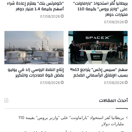
د
ى
بريطانيا تُقر استحواذ “باراماونت”
“كومرتس بنك” يعتزم إعادة شراء
ي
م
على “وارنر بروس” بقيمة 110
أسهم بقيمة 1.4 مليار دولار
د
مليارات دولار
ن
07/08/2026
ف
ذ
07/08/2026
ي
ب
ك
د
و
ا
ر
ي
ي
ة
ا
ا
ا
ل
سهم “سبيس إكس” يتراجع 13%
إنتاج النفط الروسي زاد في يوليو
ل
أ
بسبب الإنفاق الرأسمالي الضخم
بفضل قوة الصادرات والتكرير
ش
ز
م
م
07/08/2026
07/08/2026
ا
ة
ل
ا
أحدث المقالات
ي
ل
ة
أ
و
بريطانيا تُقر استحواذ “باراماونت” على “وارنر بروس” بقيمة 110
ك
مليارات دولار
ر
ا