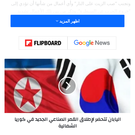
وتجنب “صب الزيت على النار” وأي أعمال من شأنها أن تؤدي إلى
“خروج الحرب عن السيطرة”. وذكر من بين تلك الأعمال تشديد
العقوبات وتقديم الدعم العسكري.
اظهر المزيد
وأشار إلى أن “الأزمة الأوكرانية أظهرت أن الانقسام إلى أحلاف بحثا
عن الأمن المطلق لا يعمل، وأن هذا الموقف لن يساعد في تسوية
الأزمة وبالعكس سيجلب عدم الاستقرار إلى المنطقة”.
ا
ل
ي
ا
ب
ا
ن
ت
ت
اليابان تتحضر لإطلاق القمر الصناعي الجديد في كوريا
ح
الشمالية
ض
ر