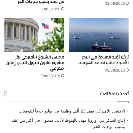
من عقد بسبب موجات الحر
ا
08/08/2026
ل
08/08/2026
ي
ف
و
ر
ن
ي
ا
تركيا تقيد الملاحة في البحر
مجلس الشيوخ الأميركي يقر
خ
الأسود عقب تصاعد الهجمات
مشروع قانون تمويل لتجنب إغلاق
ل
حكومي
ا
08/08/2026
ل
08/08/2026
ع
ا
أحدث المقالات
ص
ف
ة
الاقتصاد الأميركي يفقد 23 ألف وظيفة في يوليو خلافاً للتوقعات
م
د
إنتاج السكر في أوروبا مهدد بالهبوط لأدنى مستوى في أكثر من عقد
ا
بسبب موجات الحر
ر