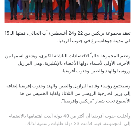
تعقد مجموعة بريكس بين 22 و24 أغسطس/ آب الحالي، قمتها الـ 15
في مدينة جوهانسبرغ في جنوب أفريقيا.
وتضم المجموعة حالياً الاقتصادات الناشئة الكبرى، ويشتق اسمها من
الأحرف الأولى لأسماء دولها الأعضاء بالإنكليزية، وهي البرازيل
وروسيا والهند والصين وجنوب أفريقيا،
وسيجتمع رؤساء وقادة البرازيل والصين والهند وجنوب إفريقيا إضافة
إلى وزير الخارجية الروسي من الثلاثاء ولغاية الخميس من هذا
الأسبوع تحت شعار “بريكس وإفريقيا”.
وأعلنت جنوب أفريقيا أن أكثر من 40 دولة أبدت اهتمامها بالانضمام
إلى المجموعة، فيما قدّمت 23 دولة طلبات رسمية لذلك.