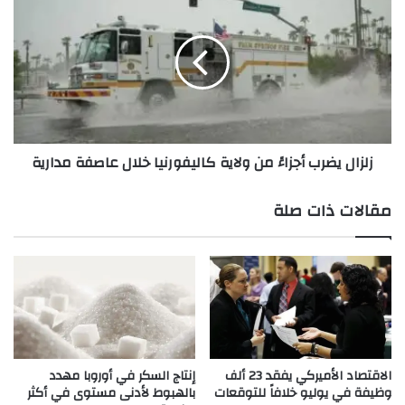
د
ل
ي
ز
ن
ا
ة
ل
ا
ي
س
ض
ط
ر
ن
ب
زلزال يضرب أجزاءً من ولاية كاليفورنيا خلال عاصفة مدارية
ب
أ
و
ج
ل
ز
مقالات ذات صلة
ف
ا
ي
ءً
ت
م
ر
ن
ك
و
ي
ل
ا
ا
ي
ة
الاقتصاد الأميركي يفقد 23 ألف
إنتاج السكر في أوروبا مهدد
وظيفة في يوليو خلافاً للتوقعات
بالهبوط لأدنى مستوى في أكثر
ك