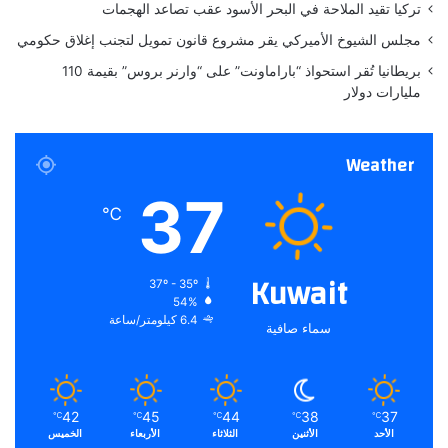
تركيا تقيد الملاحة في البحر الأسود عقب تصاعد الهجمات
ي
ة
مجلس الشيوخ الأميركي يقر مشروع قانون تمويل لتجنب إغلاق حكومي
بريطانيا تُقر استحواذ “باراماونت” على “وارنر بروس” بقيمة 110
مليارات دولار
Weather
37
℃
Kuwait
37º - 35º
54%
6.4 كيلومتر/ساعة
سماء صافية
42
45
44
38
37
℃
℃
℃
℃
℃
الأحد
الأثنين
الثلاثاء
الأربعاء
الخميس