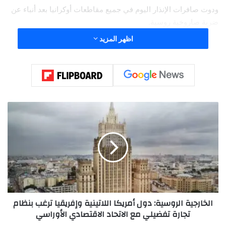
ودوت صافرات الإنذار اليوم في جميع مقاطعات أوكرانيا بعد أنباء عن
ضربة صاروخية روسية.
اظهر المزيد
وبدأت القوات الروسية قصف مواقع البنية التحتية الأوكرانية في 10
أكتوبر 2022 بعد يومين من الهجوم الإرهابي على جسر القرم، حيث
استهدفت الضربات الروسية مرافق الطاقة والصناعة الدفاعية
والقيادة العسكرية والاتصالات في جميع أنحاء أوكرانيا.
ا
ل
خ
ا
ر
ج
ي
ة
ا
الخارجية الروسية: دول أمريكا اللاتينية وإفريقيا ترغب بنظام
ل
تجارة تفضيلي مع الاتحاد الاقتصادي الأوراسي
ر
و