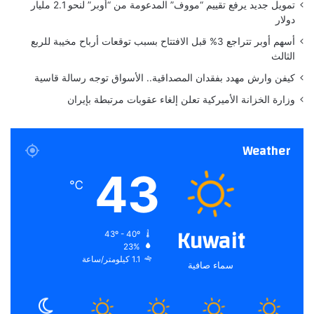
ر
تمويل جديد يرفع تقييم “مووف” المدعومة من “أوبر” لنحو 2.1 مليار
ة
دولار
ت
أسهم أوبر تتراجع 3% قبل الافتتاح بسبب توقعات أرباح مخيبة للربع
ف
الثالث
ض
ي
كيفن وارش مهدد بفقدان المصداقية.. الأسواق توجه رسالة قاسية
ل
وزارة الخزانة الأميركية تعلن إلغاء عقوبات مرتبطة بإيران
ي
م
ع
Weather
ا
ل
43
ا
℃
ت
ح
ا
Kuwait
43º - 40º
د
23%
ا
1.1 كيلومتر/ساعة
سماء صافية
ل
ا
ق
ت