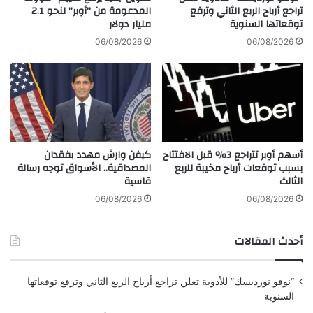
ة
تراجع أرباح الربع الثاني وترفع
المدعومة من “أوبر” لنحو 2.1
إ
توقعاتها السنوية
مليار دولار
و
ن
إ
ه
06/08/2026
06/08/2026
ف
ا
ر
ق
ي
ن
ق
ب
ي
ل
ا
ة
ت
م
أسهم أوبر تتراجع 3% قبل الافتتاح
كيفن وارش مهدد بفقدان
ر
و
بسبب توقعات أرباح مخيبة للربع
المصداقية.. الأسواق توجه رسالة
غ
ق
الثالث
قاسية
ب
و
ب
ت
06/08/2026
06/08/2026
ن
ة
ظ
.
أحدث المقالات
ا
.
م
.
ت
“نوفو نورديسك” للأدوية تعلن تراجع أرباح الربع الثاني وترفع توقعاتها
ج
السنوية
ا