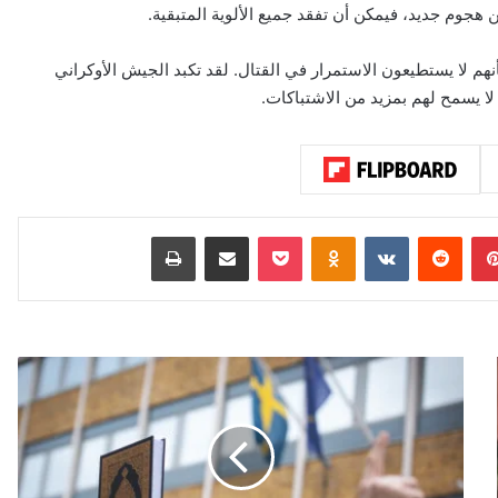
 هجوم جديد، فيمكن أن تفقد جميع الألوية المتبقية.
نهم لا يستطيعون الاستمرار في القتال. لقد تكبد الجيش الأوكراني
لا يسمح لهم بمزيد من الاشتباكات.
بينتيريست
‏Reddit
‏VKontakte
Odnoklassniki
‫Pocket
مشاركة عبر البريد
طباعة
و
ز
ي
ر
ا
ل