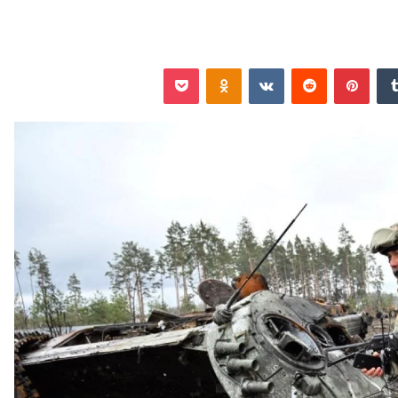
‏Tumblr
بينتيريست
‏Reddit
‏VKontakte
Odnoklassniki
‫Pocket