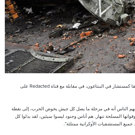
قال الخبير العسكري الأمريكي دوغلاس ماكغريغور، الذي عمل سابقا كمستشار في البنتاغون، في مقابلة مع قناة Redacted على
 يفهم الناس أنه في مرحلة ما يصل كل جيش يخوض الحرب، إلى نقطة
واتها المسلحة تنهار. هم أناس وجنود ليسوا سيئين، لقد بذلوا كل
جميع المستشفيات الأوكرانية ممتلئة”.