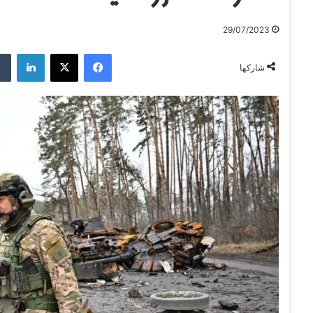
29/07/2023
فيسبوك
‫X
لينكدإن
شاركها