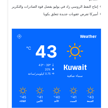
إنتاج النفط الروسي زاد في يوليو بفضل قوة الصادرات والتكرير
أميركا تفرض عقوبات جديدة تتعلق بكوبا
Weather
43
℃
Kuwait
43º - 39º
20%
0.75 كيلومتر/ساعة
سماء صافية
45
41
40
41
43
℃
℃
℃
℃
℃
الجمعة
السبت
الأحد
الأثنين
الثلاثاء