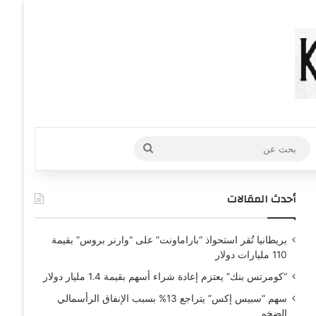
عشوائي
افة عمود جانبي
بحث
عن
أحدث المقالات
بريطانيا تُقر استحواذ “باراماونت” على “وارنر بروس” بقيمة
110 مليارات دولار
“كومرتس بنك” يعتزم إعادة شراء أسهم بقيمة 1.4 مليار دولار
سهم “سبيس إكس” يتراجع 13% بسبب الإنفاق الرأسمالي
الضخم