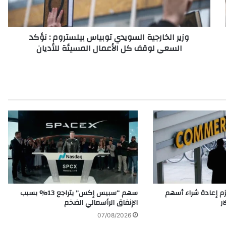
خ
ا
ر
وزير الخارجية السويدي توبياس بيلستروم : نؤكد
ج
السعي لوقف كل الأعمال المسيئة للأديان
ي
ة
ا
ل
س
و
ي
د
ي
ت
و
ب
ي
ا
م إعادة شراء أسهم
سهم “سبيس إكس” يتراجع 13% بسبب
س
الإنفاق الرأسمالي الضخم
ب
07/08/2026
ي