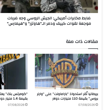
ا
ب
ر
ضابط مخابرات أمريكي: الجيش الروسي وجه ضربات
ا
موجعة لقوات كييف ودمر الـ"هاوتزر" و"هيمارس"
ت
أ
م
ر
مقالات ذات صلة
ي
ك
ي
:
ا
ل
ج
ي
ش
ا
بريطانيا تُقر استحواذ “باراماونت” على “وارنر
“كومرتس بنك” يعتز
ل
بروس” بقيمة 110 مليارات دولار
بقيمة 1.4 مليار دولار
ر
07/08/2026
07/08/2026
و