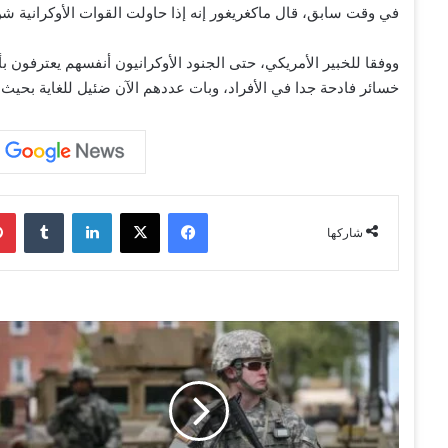
في وقت سابق، قال ماكغريغور إنه إذا حاولت القوات الأوكرانية شن
ووفقا للخبير الأمريكي، حتى الجنود الأوكرانيون أنفسهم يعترفون بأ
خسائر فادحة جدا في الأفراد، وبات عددهم الآن ضئيل للغاية بحيث 
فيسبوك
‫X
لينكدإن
‏Tumblr
شاركها
ض
ا
ب
ط
م
خ