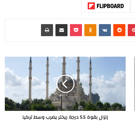
بينتيريست
‏Reddit
‏VKontakte
Odnoklassniki
‫Pocket
مشاركة عبر البريد
طباعة
ز
ل
ز
ا
ل
ب
ق
و
ة
زلزال بقوة 5.5 درجة ريختر يضرب وسط تركيا
5
.
5