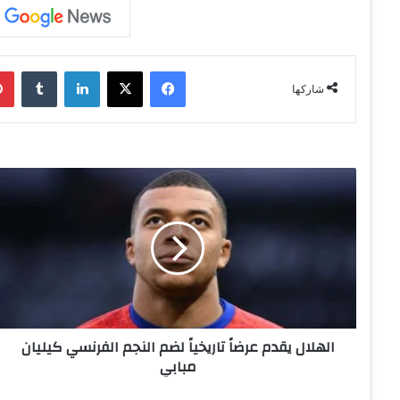
فيسبوك
‫X
لينكدإن
‏Tumblr
شاركها
ا
ل
ه
ل
ا
ل
ي
ق
د
الهلال يقدم عرضاً تاريخياً لضم النجم الفرنسي كيليان
م
مبابي
ع
ر