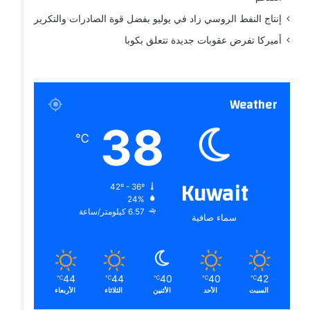
إنتاج النفط الروسي زاد في يوليو بفضل قوة الصادرات والتكرير
أميركا تفرض عقوبات جديدة تتعلق بكوبا
Weather
38
℃
Kuwait
42º - 36º
24%
6.57 كيلومتر/ساعة
سماء صافية
44
44
40
40
42
℃
℃
℃
℃
℃
السبت
الأحد
الأثنين
الثلاثاء
الأربعاء