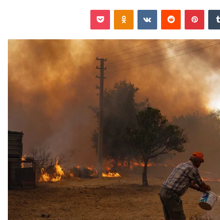
‏Tumblr
بينتيريست
‏Reddit
‏VKontakte
Odnoklassniki
‫Pocket