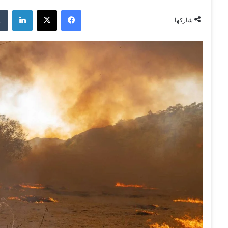
فيسبوك
‫X
لينكدإن
شاركها