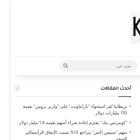
عشوائي
افة عمود جانبي
بحث
عن
أحدث المقالات
بريطانيا تُقر استحواذ “باراماونت” على “وارنر بروس” بقيمة
110 مليارات دولار
“كومرتس بنك” يعتزم إعادة شراء أسهم بقيمة 1.4 مليار دولار
سهم “سبيس إكس” يتراجع 13% بسبب الإنفاق الرأسمالي
الضخم