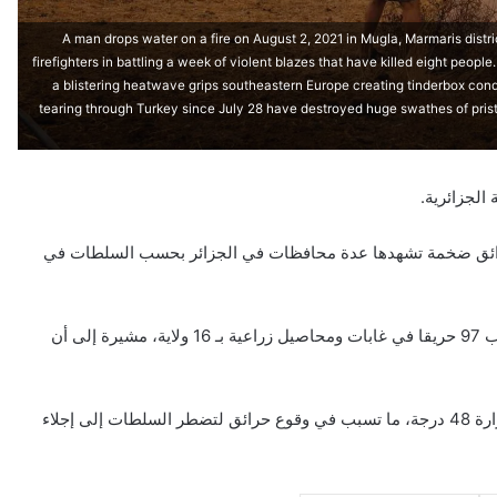
A man drops water on a fire on August 2, 2021 in Mugla, Marmaris distr
firefighters in battling a week of violent blazes that have killed eight peopl
a blistering heatwave grips southeastern Europe creating tinderbox condi
tearing through Turkey since July 28 have destroyed huge swathes of prist
قل مصرعهم وأصيب 26 آخرون جراء حرائق ضخمة تشهدها عدة محافظات في الجزائر بحسب السلطات في
وذكرت وزارة الداخلية الجزائرية، في بيان الاثنبن، أنها سجلت نشوب 97 حريقا في غابات ومحاصيل زراعية بـ 16 ولاية، مشيرة إلى أن
وأضافت في بيانها، أن الجزائر تشهد موجة حر قوية؛ إذ وصلت الحرارة 48 درجة، ما تسبب في وقوع حرائق لتضطر السلطات إلى إجلاء