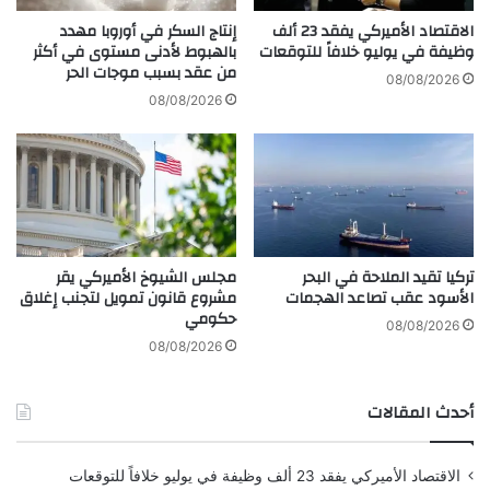
ت
ع
ه
الاقتصاد الأميركي يفقد 23 ألف
إنتاج السكر في أوروبا مهدد
ه
ا
وظيفة في يوليو خلافاً للتوقعات
بالهبوط لأدنى مستوى في أكثر
من عقد بسبب موجات الحر
ا
ف
08/08/2026
ل
ي
08/08/2026
م
م
ق
س
ب
ل
ل
س
ة
ل
!
"
م
تركيا تقيد الملاحة في البحر
مجلس الشيوخ الأميركي يقر
س
الأسود عقب تصاعد الهجمات
مشروع قانون تمويل لتجنب إغلاق
أ
حكومي
ل
08/08/2026
ة
08/08/2026
و
ق
أحدث المقالات
ت
"
الاقتصاد الأميركي يفقد 23 ألف وظيفة في يوليو خلافاً للتوقعات