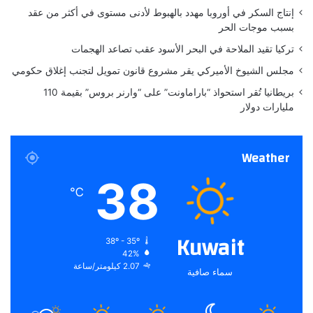
إنتاج السكر في أوروبا مهدد بالهبوط لأدنى مستوى في أكثر من عقد
بسبب موجات الحر
تركيا تقيد الملاحة في البحر الأسود عقب تصاعد الهجمات
مجلس الشيوخ الأميركي يقر مشروع قانون تمويل لتجنب إغلاق حكومي
بريطانيا تُقر استحواذ “باراماونت” على “وارنر بروس” بقيمة 110
مليارات دولار
Weather
38
℃
Kuwait
38º - 35º
42%
2.07 كيلومتر/ساعة
سماء صافية