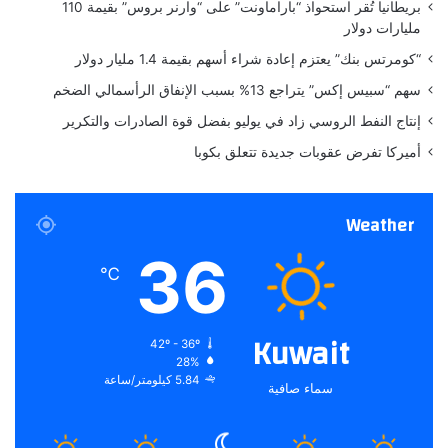
بريطانيا تُقر استحواذ “باراماونت” على “وارنر بروس” بقيمة 110
ل
مليارات دولار
ا
د
“كومرتس بنك” يعتزم إعادة شراء أسهم بقيمة 1.4 مليار دولار
ه
سهم “سبيس إكس” يتراجع 13% بسبب الإنفاق الرأسمالي الضخم
ا
ا
إنتاج النفط الروسي زاد في يوليو بفضل قوة الصادرات والتكرير
ل
أميركا تفرض عقوبات جديدة تتعلق بكوبا
ق
ا
د
Weather
م
36
℃
Kuwait
42º - 36º
28%
5.84 كيلومتر/ساعة
سماء صافية