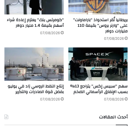
ش
ه
ا
ا
ت
ا
بريطانيا تُقر استحواذ “باراماونت”
“كومرتس بنك” يعتزم إعادة شراء
س
على “وارنر بروس” بقيمة 110
أسهم بقيمة 1.4 مليار دولار
ل
مليارات دولار
ت
ج
07/08/2026
ع
د
07/08/2026
د
ي
ل
د
ل
ة
ا
ق
ح
ر
ت
ي
ف
ب
سهم “سبيس إكس” يتراجع 13%
إنتاج النفط الروسي زاد في يوليو
ا
اً
بسبب الإنفاق الرأسمالي الضخم
بفضل قوة الصادرات والتكرير
ل
ب
07/08/2026
07/08/2026
ع
ي
أحدث المقالات
د
م
ي