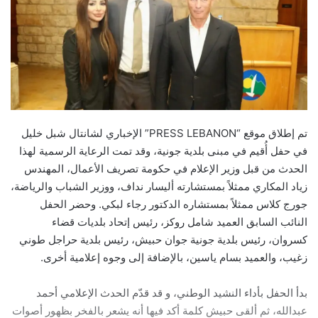
تم إطلاق موقع “PRESS LEBANON” الإخباري لشانتال شبل خليل
في حفل أُقيم في مبنى بلدية جونية، وقد تمت الرعاية الرسمية لهذا
الحدث من قبل وزير الإعلام في حكومة تصريف الأعمال، المهندس
زياد المكاري ممثلاً بمستشارته أليسار نداف، ووزير الشباب والرياضة،
جورج كلاس ممثلاً بمستشاره الدكتور رجاء لبكي. وحضر الحفل
النائب السابق العميد شامل روكز، رئيس إتحاد بلديات قضاء
كسروان، رئيس بلدية جونية جوان حبيش، رئيس بلدية حراجل طوني
زغيب، والعميد بسام ياسين، بالإضافة إلى وجوه إعلامية أخرى.
بدأ الحفل بأداء النشيد الوطني، و قد قدّم الحدث الإعلامي أحمد
عبدالله، ثم ألقى حبيش كلمة أكد فيها أنه يشعر بالفخر بظهور أصوات