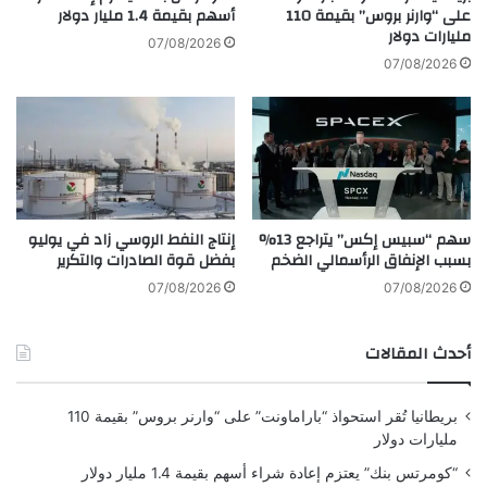
ت
.
على “وارنر بروس” بقيمة 110
أسهم بقيمة 1.4 مليار دولار
ف
مليارات دولار
.
07/08/2026
ي
أ
07/08/2026
د
ل
و
م
ر
ا
ة
ن
ا
ي
ل
ا
أ
ت
سهم “سبيس إكس” يتراجع 13%
إنتاج النفط الروسي زاد في يوليو
ل
د
بسبب الإنفاق الرأسمالي الضخم
بفضل قوة الصادرات والتكرير
ع
ع
ا
م
07/08/2026
07/08/2026
ب
إ
ا
ن
أحدث المقالات
ل
ت
ع
ل
ا
ل
بريطانيا تُقر استحواذ “باراماونت” على “وارنر بروس” بقيمة 110
ل
إ
مليارات دولار
م
ن
ي
ش
“كومرتس بنك” يعتزم إعادة شراء أسهم بقيمة 1.4 مليار دولار