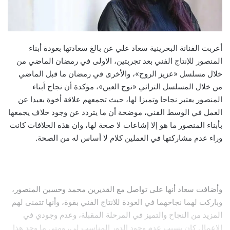
أعربت الفنانة البحرينية سعاد علي عن بالغ سعادتها بعودة أبناء
المنصور للإنتاج الفني بعد تجربتين، الاولى في رمضان الماضي من
خلال مسلسل «عزيز الروح»، والأخرى في رمضان ما قبل الماضي
من خلال المسلسل التراثي «نوح العين»، مؤكدة أن نجاح أبناء
المنصور يعتبر نجاحا وتميزا لها، حيث تجمعهم علاقة أخوة بعيدا عن
العمل في الوسط الفني، موضحة أن ما يتردد عن وجود خلاف يجمعها
بأبناء المنصور ما هو إلا إشاعات لا صحة لها، وان هذه الخلافات كانت
وراء عدم مشاركتها في العملين كلام لا أساس له من الصحة.
وأضافت سعاد أنها على تواصل مع القديرين محمد وحسين المنصور،
وباركت لهما نجاحهما في العودة للانتاج الفني بقوة، وأنها تتمنى لهم
المزيد من النجاح والتميز في المرحلة المقبلة، وعدم وجودي في
الاعمال كان بسبب عدم وجود الدور المناسب لي، ومتى ما وجد هذا